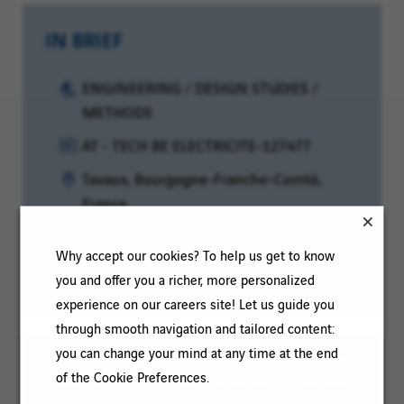
IN BRIEF
Category:
ENGINEERING / DESIGN STUDIES /
METHODS
Reference:
AT - TECH BE ELECTRICITE-127477
Client
Location:
Tavaux, Bourgogne-Franche-Comté,
code:
France
Contract
Permanent
Why accept our cookies? To help us get to know
type:
Experience
Beginner
you and offer you a richer, more personalized
level:
experience on our careers site! Let us guide you
through smooth navigation and tailored content:
you can change your mind at any time at the end
To ease reading, the plural masculine form may be
of the Cookie Preferences.
used on this page; our vacancies are however