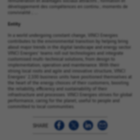
rémunération et avantages sociaux attractifs ; formation et
développement des compétences en continu ; moments de
convivialité ; ....
Entity
In a world undergoing constant change, VINCI Energies
contributes to the environmental transition by helping bring
about major trends in the digital landscape and energy sector.
VINCI Energies' teams roll out technologies and integrate
customised multi-technical solutions, from design to
implementation, operation and maintenance. With their
strong local roots and agile and innovative structure, VINCI
Energies' 2,100 business units have positioned themselves at
the heart of the energy choices of their customers, boosting
the reliability, efficiency and sustainability of their
infrastructure and processes. VINCI Energies strives for global
performance, caring for the planet, useful to people and
committed to local communities.
SHARE