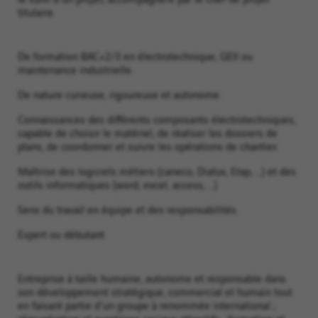
titulaire.
De formation BAC+2/3 en électrotechnique, GEII ou
maintenance industrielle.
De nature curieuse, rigoureuse et autonome.
Connaissances des différents composants électrotechniques,
capable de choisir le matériel, de réaliser les dossiers de
plans, de coordonner et suivre les opérations de chantier.
Maîtrise des logiciels métiers (caneco, Dialux, Etap, ...) et des
outils informatiques (word, excel, access, ...)
Sens du travail en équipe et des responsabilités
Expert ou débutant
Entreprise à taille humaine, autonome et responsable dans
son développement stratégique, commercial et humain tout
en faisant partie d'un groupe à renommée international ;