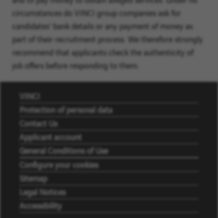
circumstances do VINCI group companies ask for
candidates' bank details or any payment of money as
part of their recruitment process. We therefore strongly
recommend that applicants check the authenticity of
job offers before responding to them.
VINCI
Protection of personal data
Contact Us
Applicant account
General Conditions of Use
Configure your cookies
Sitemap
Legal Notices
Accessibility