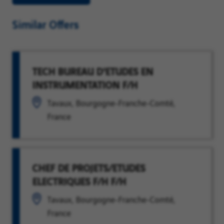
Similar Offers
TECH BUREAU D'ETUDES EN
INSTRUMENTATION F/H
Tavaux, Bourgogne-Franche-Comté,
France
CHEF DE PROJETS/ETUDES
ELECTRIQUES F/H F/H
Tavaux, Bourgogne-Franche-Comté,
France