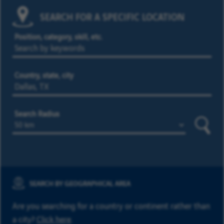
SEARCH FOR A SPECIFIC LOCATION
Position, category, skill, etc.
Country, state, city
Search Radius
Searc
SEARCH BY GEOGRAPHICAL AREA
Are you searching for a country or continent rather than
a city?
Click here
.