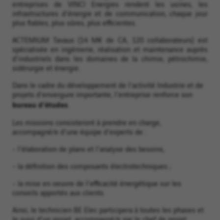
entreprises de VINCI Energies rendent les usines, les
infrastructures d'énergie et de communication, chaque jour
plus fiables, plus sûres, plus efficientes.
ACTEMIUM Tavaux (14 M€ de CA, 120 collaborateurs) est
spécialisée en ingénierie, réalisation et maintenance auprès
d'industriels dans les domaines de la chimie, pétrochimie,
sidérurgie et énergie.
Dans le cadre du développement de l'activité Industrie et de
projets d'envergure importante, l'entreprise renforce son
bureau d'études
.
Les missions consisteront à prendre en charge,
accompagné/e d'une équipe d'experts de :
- l'élaboration de plans et l'analyse des besoins,
- la définition des composants électrotechniques ;
- la mise en oeuvre de l'efficacité énergétique sur les
conseils apportés aux clients.
Ainsi, le technicien BE Elec participera à toutes les phases et
le suivi d'un projet, accompagné/e par le chef de projet