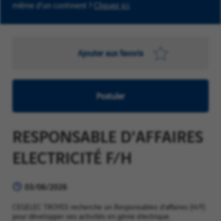
même d'un continent ?
Cliquez ici
.
Ajouter aux favoris
Postuler
RESPONSABLE D'AFFAIRES
ELECTRICITÉ F/H
03/06/2026
CEGELEC TROYES recherche un Responsables d’affaires (H/F)
pour développer ses activités en génie électrique.