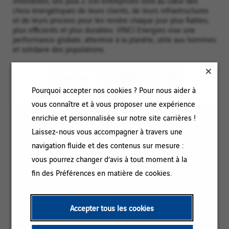
innovantes, ses plus 2 100 entreprises sont au cœur des
choix énergétiques de leurs clients, de leurs infrastructures
et de leurs process pour les rendre chaque jour plus fiables,
plus efficients et plus durables. VINCI Energies vise une
performance globale, attentive à la planète, utile aux hommes
et solidaire des populations.
PARTAGER
Pourquoi accepter nos cookies ? Pour nous aider à
vous connaître et à vous proposer une expérience
enrichie et personnalisée sur notre site carrières !
EN BREF
Laissez-nous vous accompagner à travers une
navigation fluide et des contenus sur mesure :
Catégorie
ETUDES DE PRIX / COMMERCIAL
vous pourrez changer d’avis à tout moment à la
:
Référence
2026-128387
fin des Préférences en matière de cookies.
:
Code
Lieu
Troyes, Grand Est, France
client
:
Accepter tous les cookies
Type
Contrat à durée indéterminée
:
de
Niveau