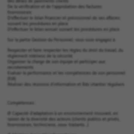
des délais de paiements clients
De la vérification et de l’approbation des factures
fournisseurs
D’effectuer le bilan financier et prévisionnel de ses affaires
suivant les procédures en place
D’effectuer le bilan annuel suivant les procédures en place
Sur la partie Gestion du Personnel, vous vous engagez à :
Respecter et faire respecter les règles du droit du travail, du
règlement intérieur, de la sécurité
Organiser la charge de son équipe et participer aux
recrutements
Evaluer la performance et les compétences de son personnel
(EIA)
Réaliser des réunions d’information et Rdv chantier réguliers
Compétences :
Ø Capacité d’adaptation à un environnement mouvant, en
raison de la diversité des acteurs (clients publics et privés,
fournisseurs, techniciens, sous-traitants…)