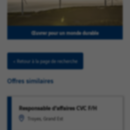
Œuvrer pour un monde durable
< Retour à la page de recherche
Offres similaires
Responsable d'affaires CVC F/H
Troyes, Grand Est