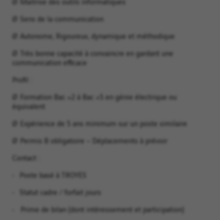
Ø Maitrise des outils informatiques
Ø Sens de la communication
Ø Autonome, Rigoureux, dynamique et méthodique
Ø Très bonne capacité à convaincre en gardant une
communication efficace
Profil :
Ø Formation Bac +2 à Bac +5 en génie électrique ou
équivalent
Ø Expérience de 5 ans minimum sur un poste similaire
Ø Permis B obligatoire – Déplacements à prévoir
Contact :
• Poste basé à TROYES
• Statut cadre / forfait jours
• Prime de bilan (dont intéressement et participation)