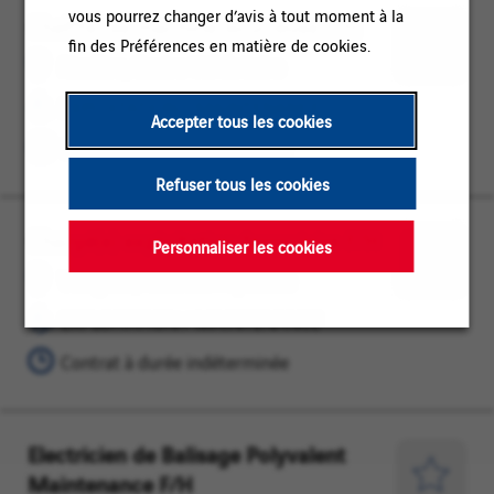
vous pourrez changer d’avis à tout moment à la
Chef(fe) de machine bourreuse F/H
Nouâtre,
EXPLOITATION
fin des Préférences en matière de cookies.
Centre-
/
Enregist
Nouâtre, Centre-Val de Loire
Val
MAINTENANCE
pour
EXPLOITATION / MAINTENANCE
de
plus
Accepter tous les cookies
Loire
Contrat à durée indéterminée
tard
Refuser tous les cookies
Chargé(e) exploitation ferroviaire F/H
Villognon,
EXPLOITATION
Personnaliser les cookies
Nouvelle-
/
Enregist
Villognon, Nouvelle-Aquitaine
Aquitaine
MAINTENANCE
pour
EXPLOITATION / MAINTENANCE
plus
Contrat à durée indéterminée
tard
Electricien de Balisage Polyvalent
Aulnat,
EXPLOITATION
Maintenance F/H
Puy-
/
Enregist