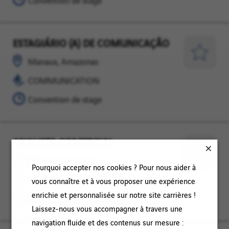
Convention de stage
FISCALITE
ESTAGIÁRIO (A) DE COMUNICAÇÃO
Manaus,
COMMUNICATION
Amazonas
Enregist
Manaus, Amazonas
pour
COMMUNICATION
plus
Convention de stage
tard
ANALISTA COMERCIAL
Manaus,
ETUDES
Amazonas
DE
Enregist
Manaus, Amazonas
Pourquoi accepter nos cookies ? Pour nous aider à
PRIX
pour
ETUDES DE PRIX / COMMERCIAL
vous connaître et à vous proposer une expérience
/
plus
enrichie et personnalisée sur notre site carrières !
COMMERCIAL
Contrat à durée déterminée
tard
Laissez-nous vous accompagner à travers une
navigation fluide et des contenus sur mesure :