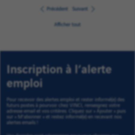
Précédent
Suivant
Afficher tout
Inscription à l’alerte
emploi
Pour recevoir des alertes emploi et rester informé(e) des
futurs postes à pourvoir chez VINCI, renseignez votre
adresse email et vos critères. Cliquez sur « Ajouter » puis
sur « M'abonner » et restez informé(e) en recevant nos
alertes emails !