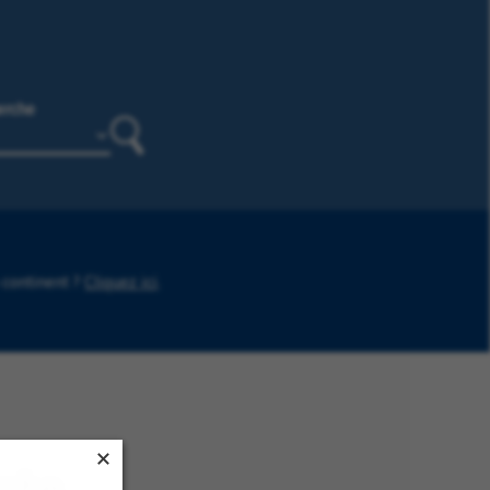
erche
Rechercher
 continent ?
Cliquez ici
.
rche