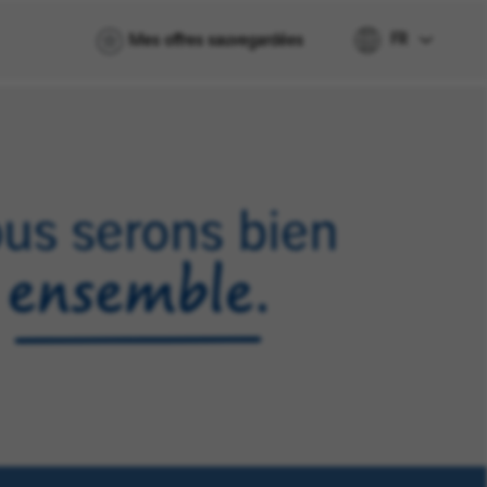
FR
Mes offres sauvegardées