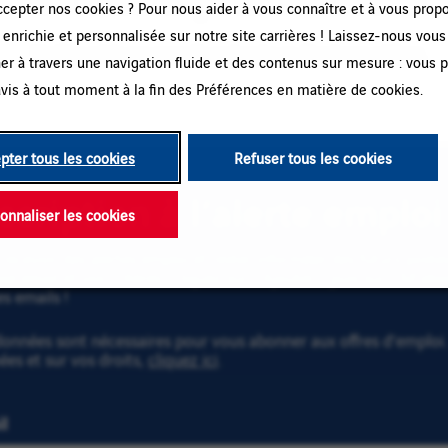
ccepter nos cookies ? Pour nous aider à vous connaître et à vous prop
enrichie et personnalisée sur notre site carrières ! Laissez-nous vous
Veuillez saisir une nouvelle recherche ou élargir vos critères.
r à travers une navigation fluide et des contenus sur mesure : vous 
vis à tout moment à la fin des Préférences en matière de cookies.
pter tous les cookies
Refuser tous les cookies
scription à l’alerte emploi
onnaliser les cookies
recevoir des alertes emploi et rester informé(e) des futurs post
se email et vos critères. Cliquez sur « Ajouter » puis sur « M'ab
es emails !
onnées sont nécessaires pour vous abonner aux offres d’emploi. 
es et sur vos droits,
cliquez ici
.
l