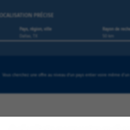
OCALISATION PRÉCISE
Pays, région, ville
Rayon de rech
Vous cherchez une offre au niveau d’un pays entier voire même d'un
0 résultats pour votre reche