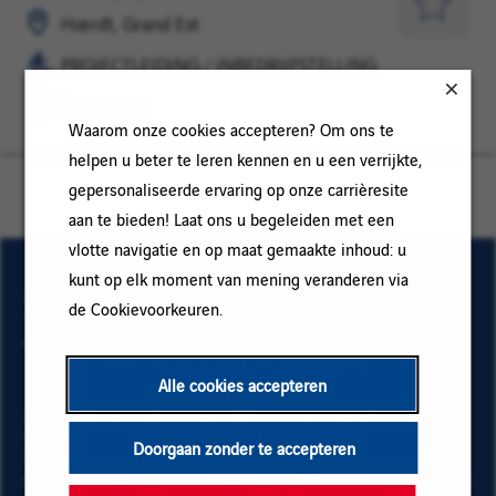
Grand
/
Opslaan
Hœrdt, Grand Est
Est
INBEDRIJFSTELLING
voor
PROJECTLEIDING / INBEDRIJFSTELLING
later
Permanent
Waarom onze cookies accepteren? Om ons te
helpen u beter te leren kennen en u een verrijkte,
gepersonaliseerde ervaring op onze carrièresite
aan te bieden! Laat ons u begeleiden met een
vlotte navigatie en op maat gemaakte inhoud: u
kunt op elk moment van mening veranderen via
Sluit aan bij onze
de Cookievoorkeuren.
Talent Community!
Alle cookies accepteren
Abonneer op onze e-mail alerts om ons vacature aanbod
te ontvangen en informatie te krijgen over nieuwe banen
Doorgaan zonder te accepteren
binnen Vinci. Vul uw e-mailadres en voorkeuren in. Klik
op "Toevoegen" en vervolgens op "Abonneren" en blijf op