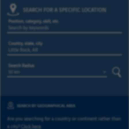
SEARCH FOR A SPECIFIC LOCATION
Position, category, skill, etc.
Country, state, city
Search Radius
Searc
SEARCH BY GEOGRAPHICAL AREA
Are you searching for a country or continent rather than
a city?
Click here
.