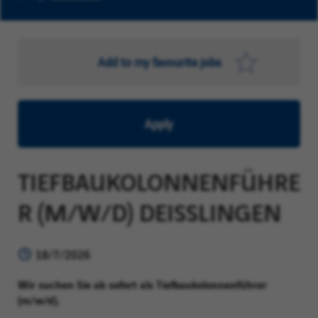
Add to my favourite jobs
Apply
TIEFBAUKOLONNENFÜHRE
R (M/W/D) DEISSLINGEN
18/7/2026
Wir suchen Sie ab sofort als Tiefbaukolonnenführer
(m/w/d).