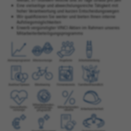
Eine vielseitige und abwechslungsreiche Tätigkeit mit
hoher Verantwortung und kurzen Entscheidungswegen
Wir qualifizieren Sie weiter und bieten Ihnen interne
Aufstiegsmöglichkeiten
Erwerb vergünstigter VINCI Aktien im Rahmen unseres
Mitarbeiterbeteiligungsprogramms