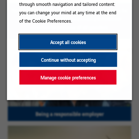
through smooth navigation and tailored content:
To ease reading, the plural masculine form may be
you can change your mind at any time at the end
used on this page; our vacancies are however
of the Cookie Preferences.
directed to persons of all genders
Accept all cookies
Continue without accepting
Manage cookie preferences
Being a responsible employer