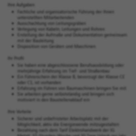
Ihre Aufgaben
Fachliche und organisatorische Führung der Ihnen
unterstellten Mitarbeitenden
Ausschachtung von Leitungsgräben
Verlegung von Kabeln, Leitungen und Rohren
Erstellung der Aufmaße und Dokumentation gemeinsam
mit der Bauleitung
Disposition von Geräten und Maschinen
Ihr Profil
Sie haben eine abgeschlossene Berufsausbildung oder
mehrjährige Erfahrung im Tief- und Straßenbau
Ein Führerschein der Klasse B, bevorzugt der Klasse CE
oder C1, ist vorhanden
Erfahrung im Führen von Baumaschinen bringen Sie mit
Sie arbeiten gerne selbstständig und bringen sich
motiviert in den Baustellenablauf ein
Ihre Vorteile
Sicherer und unbefristeter Arbeitsplatz mit der
Möglichkeit, aktiv die Energiewende mitzugestalten
Bezahlung nach dem Tarif Elektrohandwerk der IG
Metall, 37-Stunden-Woche und 30 Tage Urlaub pro Jahr