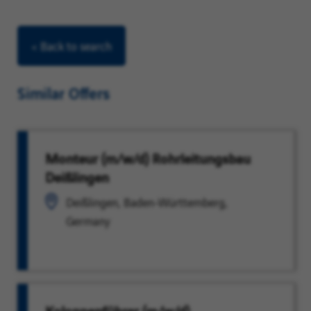
< Back to search
Similar Offers
Monteur (m/w/d) Rohrleitungsbau
Deißlingen
Deißlingen, Baden-Württemberg,
Germany
Kolonnenführer (m/w/d)