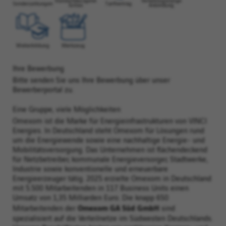
Ihre Bewerbung
Bitte senden Sie uns Ihre Bewerbung über unser
Bewerberportal zu.
Eine Gruppe, viele Möglichkeiten
Omexom ist die Marke für Energieinfrastrukturen von VINCI
Energies. In Deutschland steht Omexom für Lösungen rund
um die Energiewende sowie eine nachhaltige Energie- und
Mobilitätsversorgung. Das Unternehmen ist flächendeckend
für Netzbetreiber, kommunale Energieversorger, Stadtwerke,
Industrie sowie konventionelle und erneuerbare
Energieerzeuger tätig. 2025 erzielte Omexom in Deutschland
mit 5.500 Mitarbeitenden in 117 Business Units einen
Umsatz von 1,35 Milliarden Euro. Die knapp 650
Omexom GA Süd GmbH
Mitarbeitenden der
sind
spezialisiert auf die Verteilnetze im Südwesten Deutschlands.