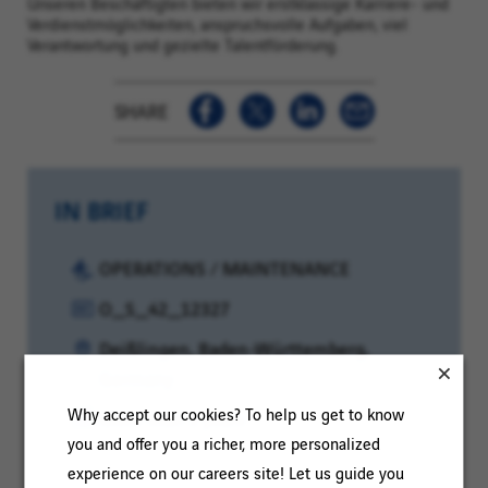
Unseren Beschäftigten bieten wir erstklassige Karriere- und
Verdienstmöglichkeiten, anspruchsvolle Aufgaben, viel
Verantwortung und gezielte Talentförderung.
SHARE
IN BRIEF
Category:
OPERATIONS / MAINTENANCE
Reference:
O_S_42_12327
Location:
Deißlingen, Baden-Württemberg,
Germany
Why accept our cookies? To help us get to know
Experience
More than 3 years
you and offer you a richer, more personalized
level:
experience on our careers site! Let us guide you