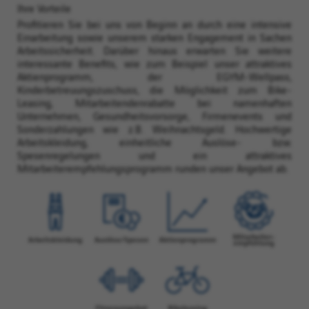
Ihre Vorteile
Profitieren Sie bei uns von Beginn an durch eine intensive
Einarbeitung sowie unserem starken Engagement in Sachen
Arbeitssicherheit. Darüber hinaus erwarten Sie weitere
interessante Benefits, wie zum Beispiel unser attraktives
Aktienprogramm, der EGYM-Wellpass,
Kinderbetreuungszuschuss, die Möglichkeit zum Bike-
Leasing, Mitarbeitendenrabatte bei namenhaften
Unternehmen, Gesundheitsvorsorge, Firmenevents und
Sonderzahlungen wie z.B. Weihnachtsgeld. Hochwertige
Arbeitskleidung, einheitliche Auslöse- bzw.
Spesenregelungen und ein attraktives
Mitarbeiterempfehlungsprogramm runden unser Angebot ab.