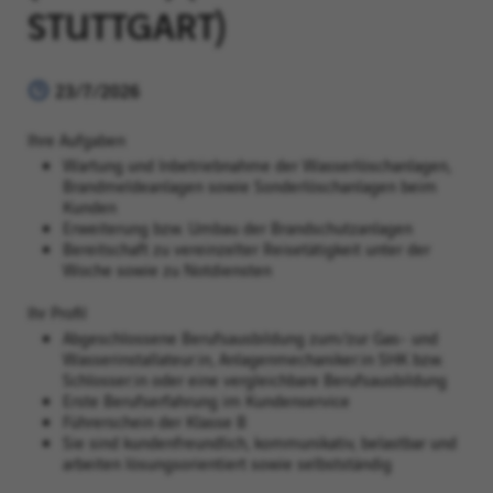
TUTTGART)
23/7/2026
Ihre Aufgaben
Wartung und Inbetriebnahme der Wasserlöschanlagen,
Brandmeldeanlagen sowie Sonderlöschanlagen beim
Kunden
Erweiterung bzw. Umbau der Brandschutzanlagen
Bereitschaft zu vereinzelter Reisetätigkeit unter der
Woche sowie zu Notdiensten
Ihr Profil
Abgeschlossene Berufsausbildung zum/zur Gas- und
Wasserinstallateur:in, Anlagenmechaniker:in SHK bzw.
Schlosser:in oder eine vergleichbare Berufsausbildung
Erste Berufserfahrung im Kundenservice
Führerschein der Klasse B
Sie sind kundenfreundlich, kommunikativ, belastbar und
arbeiten lösungsorientiert sowie selbstständig