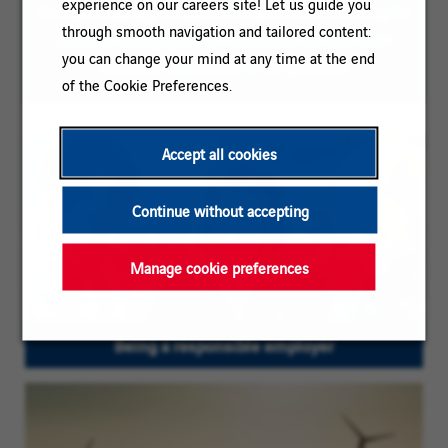
experience on our careers site! Let us guide you
To ease reading, the plural masculine form may be
through smooth navigation and tailored content:
used on this page; our vacancies are however
you can change your mind at any time at the end
directed to persons of all genders
of the Cookie Preferences.
Accept all cookies
Continue without accepting
Manage cookie preferences
Being a responsible employer