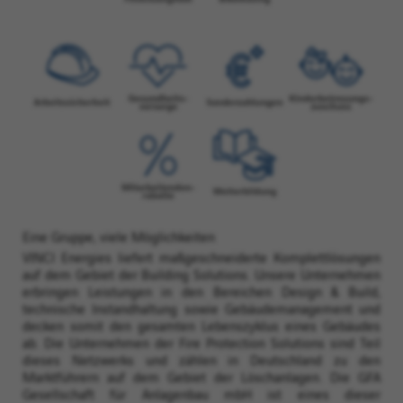
Eine Gruppe, viele Möglichkeiten
VINCI Energies liefert maßgeschneiderte Komplettlösungen
auf dem Gebiet der Building Solutions. Unsere Unternehmen
erbringen Leistungen in den Bereichen Design & Build,
technische Instandhaltung sowie Gebäudemanagement und
decken somit den gesamten Lebenszyklus eines Gebäudes
ab. Die Unternehmen der Fire Protection Solutions sind Teil
dieses Netzwerks und zählen in Deutschland zu den
Marktführern auf dem Gebiet der Löschanlagen. Die GFA
Gesellschaft für Anlagenbau mbH ist eines dieser