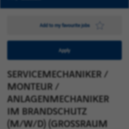
Add to my favourite jobs
Apply
SERVICEMECHANIKER /
MONTEUR /
ANLAGENMECHANIKER
IM BRANDSCHUTZ
(M/W/D) (GROSSRAUM S