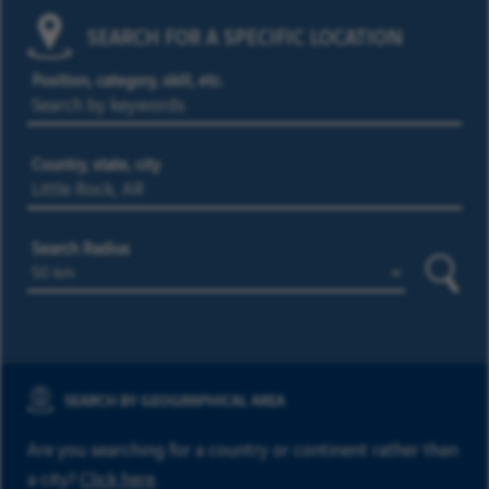
SEARCH FOR A SPECIFIC LOCATION
Position, category, skill, etc.
Country, state, city
Search Radius
Searc
SEARCH BY GEOGRAPHICAL AREA
Are you searching for a country or continent rather than
a city?
Click here
.