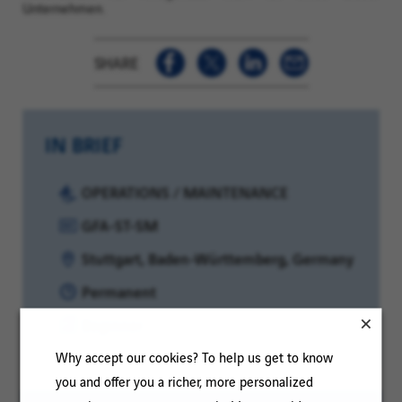
Unternehmen.
SHARE
IN BRIEF
Category:
OPERATIONS / MAINTENANCE
Reference:
GFA-ST-SM
Location:
Stuttgart, Baden-Württemberg, Germany
Contract
Permanent
type:
Experience
Beginner
level:
Why accept our cookies? To help us get to know
you and offer you a richer, more personalized