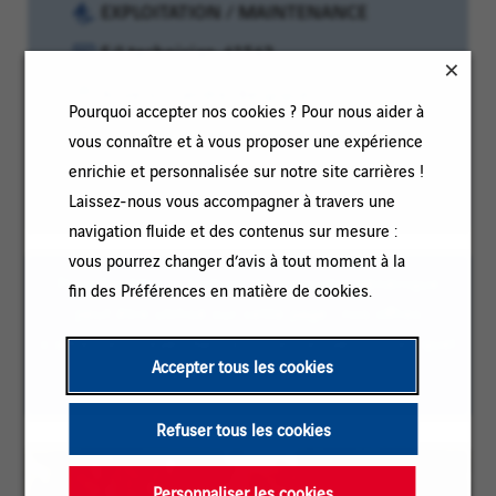
Catégorie
EXPLOITATION / MAINTENANCE
:
Référence
E/I technician-41543
:
Code
Lieu
Anvers, Flandre, Belgique
Pourquoi accepter nos cookies ? Pour nous aider à
client
:
Type
Contrat à durée indéterminée
vous connaître et à vous proposer une expérience
:
de
enrichie et personnalisée sur notre site carrières !
Niveau
Débutant
contrat
Laissez-nous vous accompagner à travers une
d'expérience
:
navigation fluide et des contenus sur mesure :
:
vous pourrez changer d’avis à tout moment à la
Pour faciliter la lecture, le masculin générique
fin des Préférences en matière de cookies.
peut être utilisé sur cette page ; nos offres
s’adressent cependant à toutes les personnes quel
Accepter tous les cookies
que soit leur genre.
Refuser tous les cookies
Personnaliser les cookies