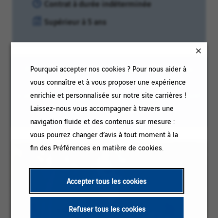
Type
Contrat à durée indéterminée
:
de
Niveau
Supérieur à 5 ans
contrat
d'expérience
:
:
Pour faciliter la lecture, le masculin générique
Pourquoi accepter nos cookies ? Pour nous aider à
peut être utilisé sur cette page ; nos offres
vous connaître et à vous proposer une expérience
s’adressent cependant à toutes les personnes quel
enrichie et personnalisée sur notre site carrières !
que soit leur genre.
Laissez-nous vous accompagner à travers une
navigation fluide et des contenus sur mesure :
vous pourrez changer d’avis à tout moment à la
fin des Préférences en matière de cookies.
Accepter tous les cookies
Refuser tous les cookies