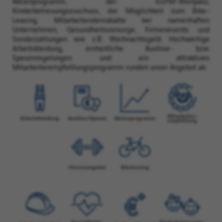
Aktienprogramm, der EGYM-Wellpass,
Kinderbetreuungszuschuss, die Möglichkeit zum Bike-
Leasing, Mitarbeitendenrabatte bei namenhaften
Unternehmen, Gesundheitsvorsorge, Firmenevents und
Sonderzahlungen wie z.B. Weihnachtsgeld. Hochwertige
Arbeitskleidung, einheitliche Auslöse- bzw.
Spesenregelungen und ein attraktives
Mitarbeiterempfehlungsprogramm runden unser Angebot ab.