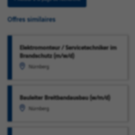
Offres similaires
Elektromonteur / Servicetechniker im
Brandschutz (m/w/d)
Nürnberg
Bauleiter Breitbandausbau (w/m/d)
Nürnberg