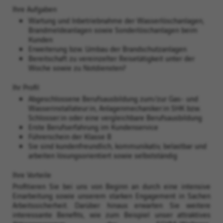
Ihre Aufgaben
Wartung und Inbetriebnahme der Wasserlöschanlagen,
Brandmeldeanlagen sowie Sonderlöschanlagen beim
Kunden
Erweiterung bzw. Umbau der Brandschutzanlagen
Bereitschaft zu vereinzelter Reisetätigkeit unter der
Woche sowie zu Notdiensten?
Ihr Profil
Abgeschlossene Berufsausbildung zum/zur Gas- und
Wasserinstallateur:in, Anlagenmechaniker:in SHK bzw.
Schlosser:in oder eine vergleichbare Berufsausbildung
Erste Berufserfahrung im Kundenservice
Führerschein der Klasse B
Sie sind kundenfreundlich, kommunikativ, belastbar und
arbeiten lösungsorientiert sowie selbstständig
Ihre Vorteile
Profitieren Sie bei uns von Beginn an durch eine intensive
Einarbeitung sowie unserem starken Engagement in Sachen
Arbeitssicherheit. Darüber hinaus erwarten Sie weitere
interessante Benefits, wie zum Beispiel unser attraktives