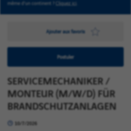
même d'un continent ?
Cliquez ici
.
Ajouter aux favoris
Postuler
SERVICEMECHANIKER /
MONTEUR (M/W/D) FÜR
BRANDSCHUTZANLAGEN
10/7/2026