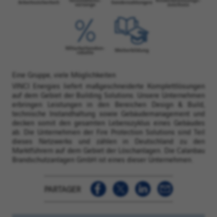
Eine Gruppe, viele Möglichkeiten
VINCI Energies liefert maßgeschneiderte Komplettlösungen
auf dem Gebiet der Building Solutions. Unsere Unternehmen
erbringen Leistungen in den Bereichen Design & Build,
technische Instandhaltung sowie Gebäudemanagement und
decken somit den gesamten Lebenszyklus eines Gebäudes
ab. Die Unternehmen der Fire Protection Solutions sind Teil
dieses Netzwerks und zählen in Deutschland zu den
Marktführern auf dem Gebiet der Löschanlagen. Die Calanbau
Brandschutzanlagen GmbH ist eines dieser Unternehmen.
PARTAGER