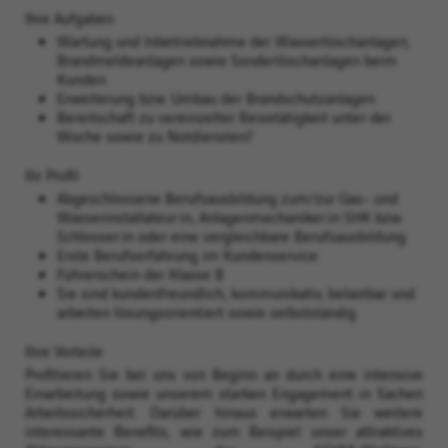
Ihre Aufgaben
Wartung und Inbetriebnahme der Wasserlöschanlagen,
Brandmeldeanlagen sowie Sonderlöschanlagen beim
Kunden
Erweiterung bzw. Umbau der Brandschutzanlagen
Bereitschaft zu vereinzelter Reisetätigkeit unter der
Woche sowie zu Notdiensten?
Ihr Profil
Abgeschlossene Berufsausbildung zum/zur Gas- und
Wasserinstallateur:in, Anlagenmechaniker:in SHK bzw.
Schlosser:in oder eine vergleichbare Berufsausbildung
Erste Berufserfahrung im Kundenservice
Führerschein der Klasse B
Sie sind kundenfreundlich, kommunikativ, belastbar und
arbeiten lösungsorientiert sowie selbstständig
Ihre Vorteile
Profitieren Sie bei uns von Beginn an durch eine intensive
Einarbeitung sowie unserem starken Engagement in Sachen
Arbeitssicherheit. Darüber hinaus erwarten Sie weitere
interessante Benefits, wie zum Beispiel unser attraktives