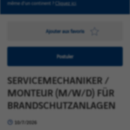
même d'un continent ?
Cliquez ici
.
Ajouter aux favoris
Postuler
SERVICEMECHANIKER /
MONTEUR (M/W/D) FÜR
BRANDSCHUTZANLAGEN
10/7/2026