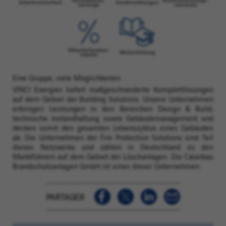
Eine Gruppe, viele Möglichkeiten
VINCI Energies liefert maßgeschneiderte Komplettlösungen
auf dem Gebiet der Building Solutions. Unsere Unternehmen
erbringen Leistungen in den Bereichen Design & Build,
technische Instandhaltung sowie Gebäudemanagement und
decken somit den gesamten Lebenszyklus eines Gebäudes
ab. Die Unternehmen der Fire Protection Solutions sind Teil
dieses Netzwerks und zählen in Deutschland zu den
Marktführern auf dem Gebiet der Löschanlagen. Die Calanbau
Brandschutzanlagen GmbH ist eines dieser Unternehmen.
PARTAGER