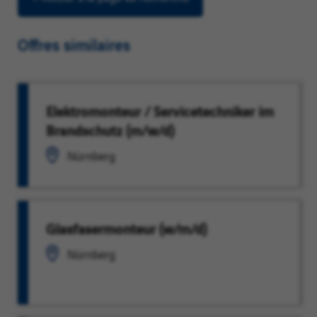
Offres similaires
Elektromonteur / Servicetechniker im
Brandschutz (m/w/d)
Nürnberg
Glasfasermonteur (w/m/d)
Nürnberg