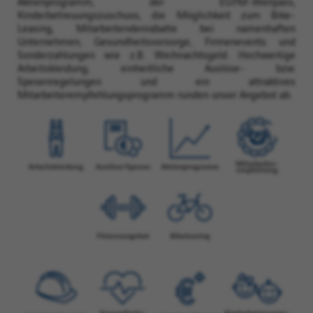
Aktienprogramm, der EGYM-Wellpass,
Kinderbetreuungszuschuss, die Möglichkeit zum Bike-
Leasing, Mitarbeitendenrabatte bei namenhaften
Unternehmen, Gesundheitsvorsorge, Firmenevents und
Sonderzahlungen wie z.B. Weihnachtsgeld. Hochwertige
Arbeitskleidung, einheitliche Auslöse- bzw.
Spesenregelungen und ein attraktives
Mitarbeiterempfehlungsprogramm runden unser Angebot ab.