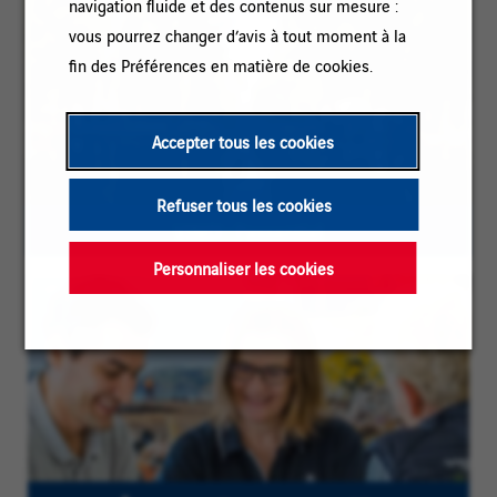
navigation fluide et des contenus sur mesure :
vous pourrez changer d’avis à tout moment à la
fin des Préférences en matière de cookies.
Accepter tous les cookies
Refuser tous les cookies
VINCI : l'essentiel
Personnaliser les cookies