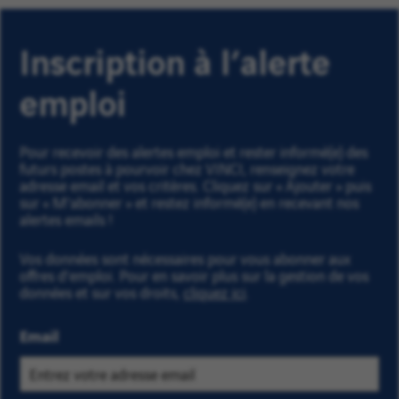
Inscription à l’alerte
emploi
Pour recevoir des alertes emploi et rester informé(e) des
futurs postes à pourvoir chez VINCI, renseignez votre
adresse email et vos critères. Cliquez sur « Ajouter » puis
sur « M'abonner » et restez informé(e) en recevant nos
alertes emails !
Vos données sont nécessaires pour vous abonner aux
offres d’emploi. Pour en savoir plus sur la gestion de vos
données et sur vos droits,
cliquez ici
.
Email