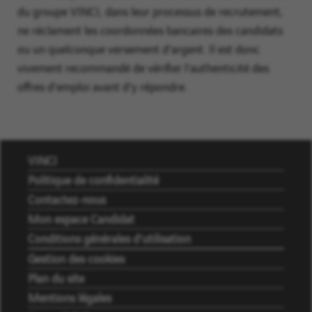
du groupe VINCI, dans leur processus de recrutement,
ne réclament les coordonnées bancaires des candidats
ou un quelconque versement d’argent. Il est donc
vivement recommandé de vérifier l’authenticité des
offres d’emploi avant d’y répondre.
VINCI
Politique de confidentialité
Contactez-nous
Mon espace Candidat
Conditions générales d’utilisation
Gestion des cookies
Plan du site
Mentions légales