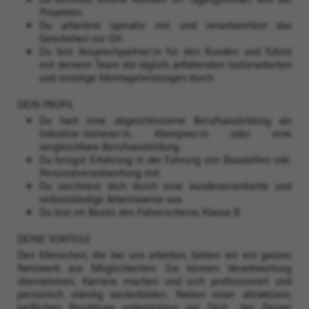
Projekten
Du arbeitest operativ mit und verantwortest das
Geschehen vor Ort
Du bist Ansprechpartner:in für den Kunden und führst
mit deinem Team die täglich anfallenden Isolierarbeiten
und sonstige Montageleistungen durch
DEIN PROFIL
Du hast eine abgeschlossene Berufsausbildung als
Industrie-Isolierer:in, Klempner:in oder eine
vergleichbare Berufsausbildung
Du bringst Erfahrung in der Führung von Baustellen inkl.
Personalverantwortung mit
Du zeichnest dich durch eine kundenorientierte und
selbstständige Arbeitsweise aus
Du bist im Besitz des Führerscheins Klasse B
DEINE VORTEILE
Den Menschen, die bei uns arbeiten, bieten wir ein ganzes
Netzwerk aus Möglichkeiten. Sie können Verantwortung
übernehmen, Karriere machen und sich professionell und
persönlich ständig weiterbilden. Neben einer attraktiven,
tariflichen Bezahlung unterstützen wir Dich bei Deiner