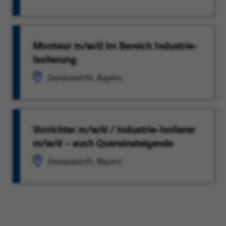
Monteur m/w/d im Bereich Industrie-
Isolierung
Donauwörth, Bayern
Vorrichter m/w/d / Industrie-Isolierer
m/w/d – auch Quereinsteigende
Donauwörth, Bayern