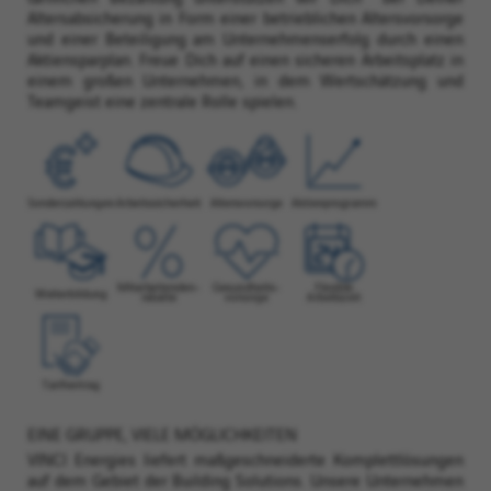
Altersabsicherung in Form einer betrieblichen Altersvorsorge
und einer Beteiligung am Unternehmenserfolg durch einen
Aktiensparplan. Freue Dich auf einen sicheren Arbeitsplatz in
einem großen Unternehmen, in dem Wertschätzung und
Teamgeist eine zentrale Rolle spielen.
EINE GRUPPE, VIELE MÖGLICHKEITEN
VINCI Energies liefert maßgeschneiderte Komplettlösungen
auf dem Gebiet der Building Solutions. Unsere Unternehmen