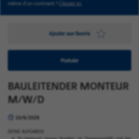
même d'un continent ?
Cliquez ici
.
Ajouter aux favoris
Postuler
BAULEITENDER MONTEUR
M/W/D
10/6/2026
DEINE AUFGABEN
Du betreust unsere Kunden im Tagesgeschäft und bei