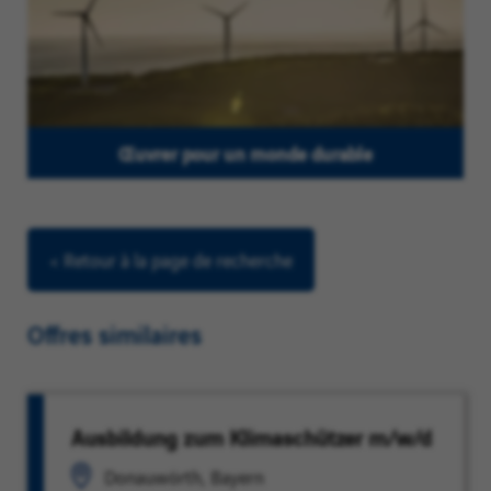
Œuvrer pour un monde durable
< Retour à la page de recherche
Offres similaires
Ausbildung zum Klimaschützer m/w/d
Donauwörth, Bayern