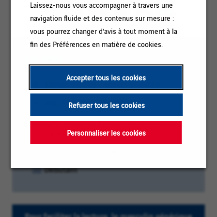
Laissez-nous vous accompagner à travers une
PARTAGER
navigation fluide et des contenus sur mesure :
vous pourrez changer d’avis à tout moment à la
fin des Préférences en matière de cookies.
EN BREF
Accepter tous les cookies
Catégorie
EXPLOITATION / MAINTENANCE
:
Référence
Ind_ISW_07.2024_15
Refuser tous les cookies
:
Lieu
Ingelheim am Rhein, Rhénanie-
:
Palatinat, Allemagne
Personnaliser les cookies
Type
Contrat à durée indéterminée
de
Niveau
Débutant
contrat
d'expérience
:
:
Pour faciliter la lecture, le masculin générique