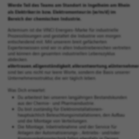
Werde Teil des Teams am Standort in Ingelheim am Rhein
als Elektriker:in bzw. Elektromonteur:in (w/m/d) im
Bereich der chemischen Industrie.
Actemium ist die VINCI Energies-Marke für industrielle
Prozesslösungen und gestaltet die Industrie von morgen
entscheidend mit. Mit unserem breit gefächerten
Expertenwissen sind wir in allen Industriebereichen vertreten
und können den gesamten industriellen Lebenszyklus
abdecken.
#Vertrauen
#Eigenständigkeit
#Verantwortung
#Unternehmer
,
,
,
sind bei uns nicht nur leere Worte, sondern die Basis unserer
Unternehmensstruktur, die wir täglich leben.
Was Dich erwartet:
Du arbeitest bei unseren langjährigen Bestandskunden
aus der Chemie- und Pharmaindustrie.
Du bist zuständig für Elektroinstallationen-
hauptsächlich Beleuchtungsinstallationen, den Aufbau
und die Montage von Verteilungen.
Die Montage, Inbetriebnahme und der Service für
Anlagen der Automatisierungs-, Antriebs- und/oder
Kommunikationstechnik fallen ebenfalls in Deinen