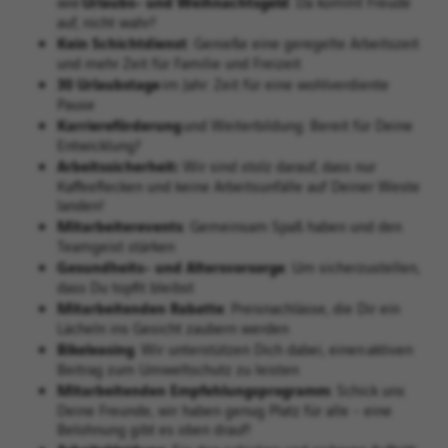
Urlaubs- und Weihnachtsgeld
wie
: Da kommt Freude
auf, nicht wahr?
Kein Schichtdienst
: Genieße eine geregelte Arbeitszeit
und mehr Zeit für Familie und Freizeit
30 Urlaubstage
im Jahr: Zeit für eine wohlverdiente
Pause
Karriereförderung
und Weiterbildung: Bereit für Deine
Entwicklung?
Arbeitssicherheit:
Wir sind stolz darauf, dass nur
Kaffeeflecken und keine Arbeitsunfälle auf Deiner Weste
landen!
Mitarbeiterevents
: Gemeinsam Spaß haben und den
Teamgeist stärken
Gesundheits- und Altersvorsorge
: Um sicherzustellen,
dass Du topfit bleibst
Mitarbeitenden Rabatte
: Preisnachlässe, die Dir ein
Lächeln ins Gesicht zaubern werden
Bikeleasing
: Wir unterstützen Dich dabei, einen aktiven
Beitrag zum Umweltschutz zu leisten
Mitarbeitenden Empfehlungsprogramm
: Schick uns
Deine Freunde, wir haben genug Platz für alle - eine
Belohnung gibt es oben drauf!