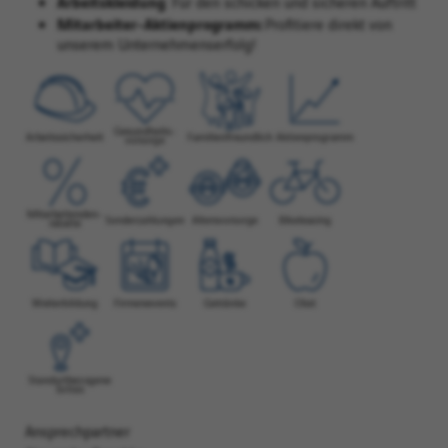
Arbeitskleidung
: Für den schicken und sicheren Auftritt
Mitarbeiter-Aktienprogramm:
Profitiere direkt von
unserem Unternehmenserfolg!
Ansprechpartner