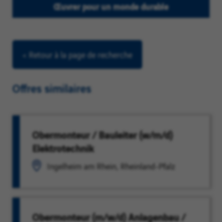
Œuvrer pour un monde durable
< Retour à la page de recherche
Offres similaires
Obermonteur / Bauleiter (w/m/d)
Elektrotechnik
Ingelheim am Rhein, Rheinland-Pfalz
Obermonteur (m/w/d) Anlagenbau /