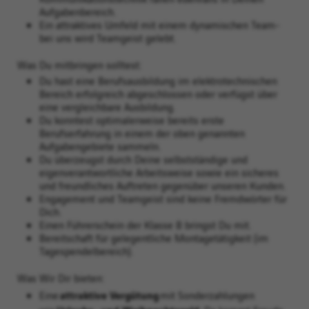
Aufgabenbereich.
Ein attraktives Umfeld mit einem dynamischen Team-
bei uns wird Teamgeist gelebt.
Was Du mitbringen solltest:
Du hast eine Berufsausbildung im elektrotechnischen
Bereich erfolgreich abgeschlossen oder verfügst über
eine vergleichbare Ausbildung.
Du konntest optimalerweise bereits erste
Berufserfahrung in einem der oben genannten
Aufgabengebiete sammeln.
Du überzeugst durch Deine selbstständige und
eigenverantwortliche Arbeitsweise sowie ein sicheres
und freundliches Auftreten gegenüber unseren Kunden.
Engagement und Teamgeist sind keine Fremdwörter für
Dich.
Einen Führerschein der Klasse B bringst Du mit.
Bereitschaft für gelegentliche Montagetätigkeit (im
Tagespendelbereich).
Was Wir Dir bieten:
attraktive Vergütung
Eine
mit Sonderzahlungen