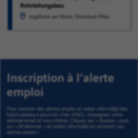
Rohrleitungsbau
Ingelheim am Rhein, Rheinland-Pfalz
Inscription à l’alerte
emploi
Pour recevoir des alertes emploi et rester informé(e) des
futurs postes à pourvoir chez VINCI, renseignez votre
adresse email et vos critères. Cliquez sur « Ajouter » puis
sur « M'abonner » et restez informé(e) en recevant nos
alertes emails !