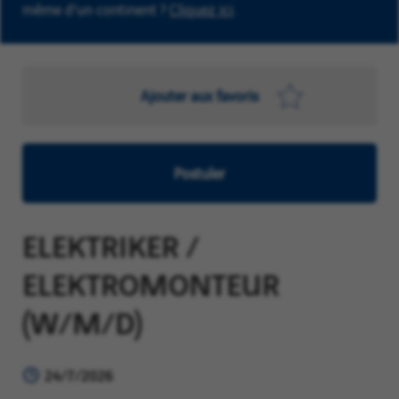
même d'un continent ?
Cliquez ici
.
Ajouter aux favoris
Postuler
ELEKTRIKER /
ELEKTROMONTEUR
(W/M/D)
24/7/2026