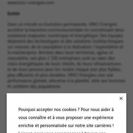
www.vinci-energies.com
Entité
Dans un monde en évolution permanente, VINCI Energies
accélère la transition environnementale en concrétisant deux
mutations majeures, numérique et énergétique. Ses équipes
déploient des technologies et des solutions multitechniques
sur mesure, de la conception à la réalisation, l'exploitation et
la maintenance. Ancrées dans leurs territoires, agiles et
innovantes, ses plus 2 100 entreprises sont au cœur des
choix énergétiques de leurs clients, de leurs infrastructures
et de leurs process pour les rendre chaque jour plus fiables,
plus efficients et plus durables. VINCI Energies vise une
performance globale, attentive à la planète, utile aux hommes
et solidaire des populations.
PARTAGER
Pourquoi accepter nos cookies ? Pour nous aider à
vous connaître et à vous proposer une expérience
enrichie et personnalisée sur notre site carrières !
EN BREF