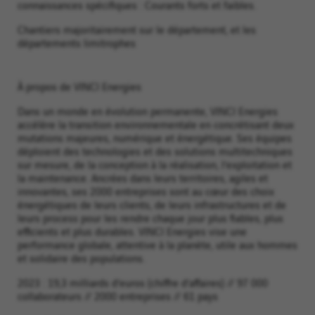
connaissances spécifiques : Courants forts et faibles.
Chantiers majoritairement sur le département, et les
départements limitrophes
À propos de VINCI Energies
Dans un monde en évolution permanente, VINCI Energies
accélère la transition environnementale en concrétisant deux
mutations majeures, numérique et énergétique. Ses équipes
déploient des technologies et des solutions multitechniques
sur mesure, de la conception à la réalisation, l’exploitation et
la maintenance. Ancrées dans leurs territoires, agiles et
innovantes, ses 2000 entreprises sont au cœur des choix
énergétiques de leurs clients, de leurs infrastructures et de
leurs process pour les rendre chaque jour plus fiables, plus
efficients et plus durables. VINCI Energies vise une
performance globale, attentive à la planète, utile aux hommes
et solidaire des populations.
2023 : 19,3 milliards d’euros (chiffre d’affaires) // 97 000
collaborateurs // 2000 entreprises // 61 pays