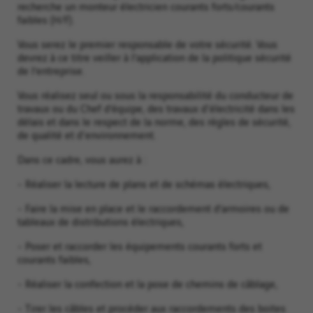
recherche un monteur électricien courants forts/courants
faibles (H/F).
Vous serez le premier responsable de votre sécurité. Vous
devrez à ce titre veiller à l’application de la politique sécurité
de l’entreprise.
Vous réalisez seul ou sous la responsabilité du conducteur de
travaux ou du Chef d’équipe, des travaux d'électricité dans les
délais et dans le respect de la norme, des règles de sécurité,
de qualité et d'environnement.
Dans ce cadre, vous aurez à :
- Réaliser la lecture de plans et de schémas électriques,
- Faire la mise en place et le raccordement d’armoires ou de
tableaux de distributions électriques,
- Poser et raccorder les équipements courants forts et
courants faibles,
- Réaliser la confection et la pose de chemins de câblage,
- Tirer les câbles et procéder aux raccordements des boites