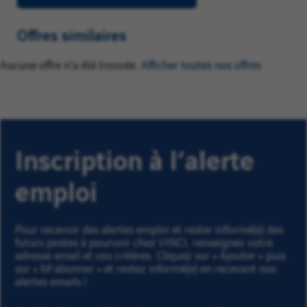
Offres similaires
Aucune offre n'a été trouvée.
Afficher toutes nos offres
Inscription à l’alerte
emploi
Pour recevoir des alertes emploi et rester informé(e) des
futurs postes à pourvoir chez VINCI, renseignez votre
adresse email et vos critères. Cliquez sur « Ajouter » puis
sur « M'abonner » et restez informé(e) en recevant nos
alertes emails !