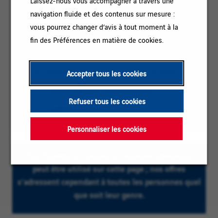
Laissez-nous vous accompagner à travers une
navigation fluide et des contenus sur mesure :
Catégorie
REALISATION / TRAVAUX / CONDUITE DE
vous pourrez changer d’avis à tout moment à la
:
PROJETS
fin des Préférences en matière de cookies.
Référence
Elec88-124858
:
Code
Lieu
Thaon-les-Vosges, Grand Est, France
Accepter tous les cookies
client
:
Type
Contrat à durée indéterminée
:
Refuser tous les cookies
de
Niveau
Supérieur à 3 ans
contrat
d'expérience
:
Personnaliser les cookies
:
Pour faciliter la lecture, le masculin générique
peut être utilisé sur cette page ; nos offres
s’adressent cependant à toutes les personnes quel
que soit leur genre.