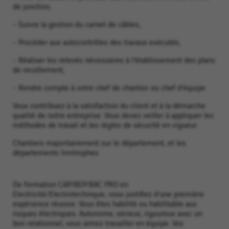
de jonction,
- Suivre la gestion du carnet de câbles,
- Procéder aux autocontrôles des travaux exécutés,
- Réaliser les relevés nécessaires à l’établissement des plans
de recollement,
- Rendre compte à votre chef de chantier ou chef d’équipe
Vous contribuez à la satisfaction du client et à la démarche
qualité de notre entreprise. Vous devez veiller à appliquer les
méthodes de travail et les règles de sécurité en vigueur.
Chantiers majoritairement sur le département, et les
départements limitrophes
De formation CAP/BEP/BAC PRO en
Electricité/Electrotechnique, vous justifiez d’une première
expérience réussie. Vous êtes habilité ou habilitable aux
risques électriques. Autonome, sérieux, rigoureux avec un
bon relationnel, vous aimez travailler en équipe. Vos