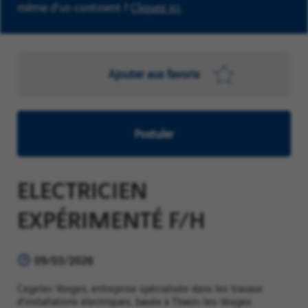
même d'un continent ?
Cliquez ici
.
Ajouter aux favoris
Postuler
ELECTRICIEN
EXPÉRIMENTÉ F/H
09/03/2026
Cegelec Vosges, entreprise spécialisée dans les travaux
d’installations électriques, basée à Thaon-les-Vosges