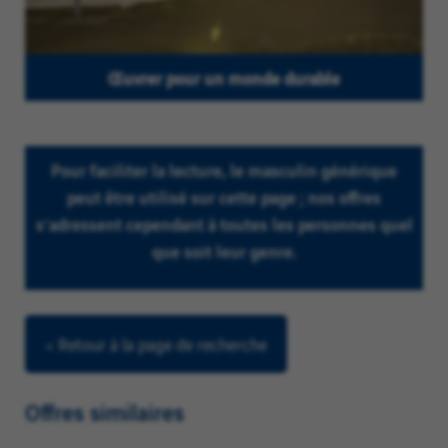
Œuvrer pour un monde durable
Pour faciliter la lecture, le masculin générique
peut être utilisé sur cette page ; nos offres
s’adressent cependant à toutes les personnes quel
que soit leur genre.
< Retour à la page de recherche
Offres similaires