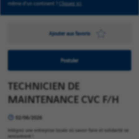
même d'un continent ?
Cliquez ici
.
Ajouter aux favoris
Postuler
TECHNICIEN DE
MAINTENANCE CVC F/H
02/06/2026
Intégrez une entreprise locale où savoir-faire et solidarité se
rencontrent !