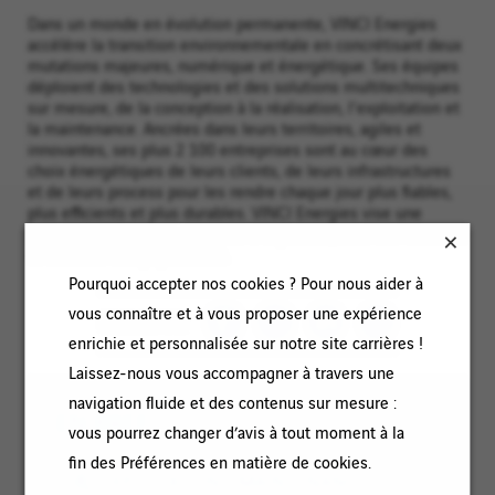
Dans un monde en évolution permanente, VINCI Energies
accélère la transition environnementale en concrétisant deux
mutations majeures, numérique et énergétique. Ses équipes
déploient des technologies et des solutions multitechniques
sur mesure, de la conception à la réalisation, l'exploitation et
la maintenance. Ancrées dans leurs territoires, agiles et
innovantes, ses plus 2 100 entreprises sont au cœur des
choix énergétiques de leurs clients, de leurs infrastructures
et de leurs process pour les rendre chaque jour plus fiables,
plus efficients et plus durables. VINCI Energies vise une
performance globale, attentive à la planète, utile aux hommes
et solidaire des populations.
Pourquoi accepter nos cookies ? Pour nous aider à
vous connaître et à vous proposer une expérience
PARTAGER
enrichie et personnalisée sur notre site carrières !
Laissez-nous vous accompagner à travers une
navigation fluide et des contenus sur mesure :
EN BREF
vous pourrez changer d’avis à tout moment à la
fin des Préférences en matière de cookies.
Catégorie
EXPLOITATION / MAINTENANCE