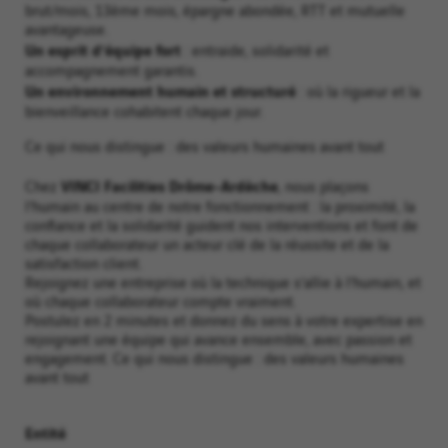
brut/mois, 13ème mois, épargne abondée, RTT et mutuelle
avantageuse.
Un esprit d’équipe fort
: entraide, solidarité et
accompagnement garantis.
Un environnement humain et structuré
: où la rigueur et la
bienveillance cohabitent chaque jour.
Ce qui nous distingue : des valeurs humaines avant tout
VINCI Facilities Drôme-Ardèche
Chez
, nous plaçons
l’humain au centre de notre fonctionnement : la proximité, la
confiance et la solidarité guident nos interventions et font de
chaque collaborateur un acteur clé de la réussite et de la
satisfaction client.
Rejoignez une entreprise où la technique s’allie à l’humain, et
où chaque collaborateur compte vraiment.
Postulez en 2 minutes et donnez du sens à votre expertise en
rejoignant une équipe qui avance ensemble, avec passion et
engagement. Ce qui nous distingue : des valeurs humaines
avant tout
Entité