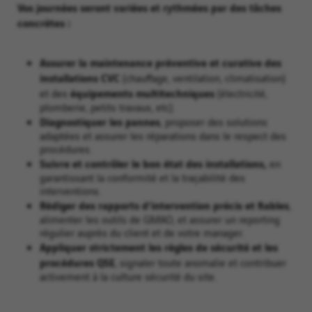
Vos journées seront variées et rythmées par des tâches
concrètes :
Assurer la maintenance préventive et curative des
installations CVC
(chauffage, ventilation, climatisation)
équipements multitechniques
et des
(électricité,
plomberie, petits travaux, etc).
Diagnostiquer les pannes
, proposer des solutions
adaptées et assurer les réparations dans le respect des
procédures.
Suivre et contrôler le bon état des installations,
en
garantissant la conformité et la traçabilité des
interventions.
Rédiger des rapports d’intervention précis et fiables
,
alimenter les outils de GMAO, et assurer un reporting
régulier auprès du client et de votre manager.
Appliquer strictement les règles de sécurité et les
procédures QSE
, signaler toute anomalie et contribuer
activement à la culture sécurité du site.