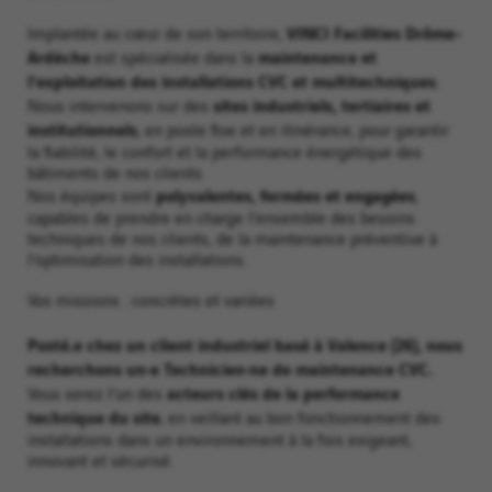
VINCI Facilities Drôme-
Implantée au cœur de son territoire,
Ardèche
maintenance et
est spécialisée dans la
l’exploitation des installations CVC et multitechniques
.
sites industriels, tertiaires et
Nous intervenons sur des
institutionnels
, en poste fixe et en itinérance, pour garantir
la fiabilité, le confort et la performance énergétique des
bâtiments de nos clients.
polyvalentes, formées et engagées
Nos équipes sont
,
capables de prendre en charge l’ensemble des besoins
techniques de nos clients, de la maintenance préventive à
l’optimisation des installations.
Vos missions : concrètes et variées
Posté.e chez un client industriel basé à Valence (26), nous
recherchons un·e Technicien·ne de maintenance CVC.
acteurs clés de la performance
Vous serez l’un des
technique du site
, en veillant au bon fonctionnement des
installations dans un environnement à la fois exigeant,
innovant et sécurisé.