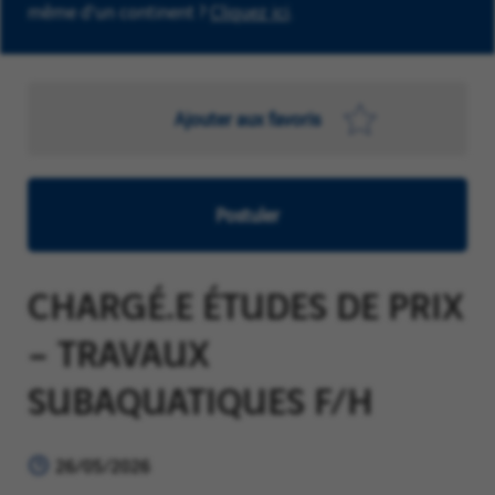
même d'un continent ?
Cliquez ici
.
Ajouter aux favoris
Postuler
CHARGÉ.E ÉTUDES DE PRIX
– TRAVAUX
SUBAQUATIQUES F/H
26/05/2026