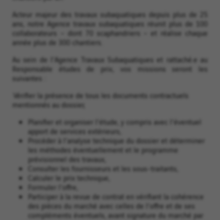
Acteur majeur des travaux subaquatiques depuis plus de 25
ans, notre Agence travaux subaquatiques réunit plus de 100
collaborateurs – dont 70 scaphandriers – et réalise chaque
année plus de 300 chantiers.
Au sein de l'Agence Travaux Subaquatiques et rattaché.e au
Responsable études de prix, vos missions seront les
suivantes :
Vérifier la présence de tous les documents contractuels
mentionnés au dossier,
Planifier et organiser l'étude, y compris avec l'éventuel
apport de services extérieurs,
Procéder à l'analyse technique du dossier et déterminer
les méthodes éventuellement et le programme
prévisionnel des travaux,
Consulter les fournisseurs et les sous-traitants,
Calculer le prix technique,
Formuler l'offre,
Participer à la revue de contrat en vérifiant la cohérence
des pièces du marché avec celles de l'offre et de ses
compléments éventuels, avant signature du marché par