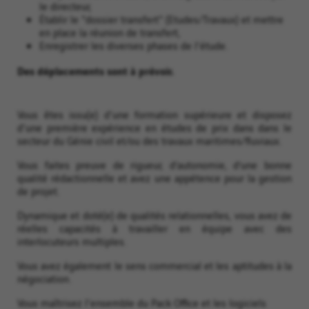
le directeur,
Établir le "dossier transfert" (Etudes/Travaux) et mettre
en place la réunion de transfert,
Enregistrer les diverses phases de l'étude.
Des déplacements sont à prévoir.
Vous êtes issu(e) d'une formation supérieure et disposez
d'une première expérience en études de prix dans dans le
secteur du Génie civil et/ou des travaux maritimes/fluviaux.
Vous faites preuve de rigueur, d’autonomie, d’une bonne
qualité rédactionnelle et avez une appétence pour la gestion
de projet.
Dynamique et doté(e) de qualités relationnelles, vous avez de
réelles capacités à travailler en équipe avec des
interlocuteurs multiples.
Vous avez également le sens commercial et les aptitudes à la
négociation.
Vous maîtrisez l'ensemble du Pack Office et les logiciels