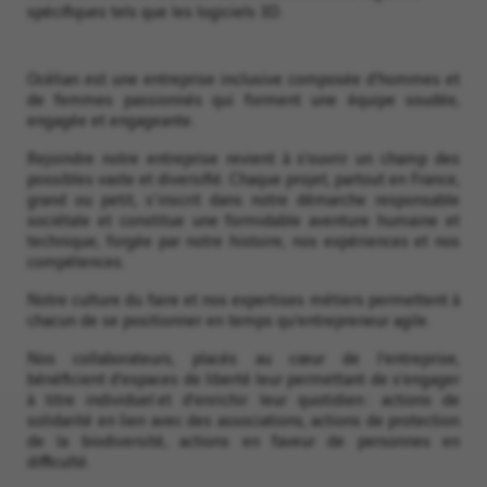
spécifiques tels que les logiciels 3D.
Océlian est une entreprise inclusive composée d’hommes et
de femmes passionnés qui forment une équipe soudée,
engagée et engageante.
Rejoindre notre entreprise revient à s’ouvrir un champ des
possibles vaste et diversifié. Chaque projet, partout en France,
grand ou petit, s'inscrit dans notre démarche responsable
sociétale et constitue une formidable aventure humaine et
technique, forgée par notre histoire, nos expériences et nos
compétences.
Notre culture du faire et nos expertises métiers permettent à
chacun de se positionner en temps qu’entrepreneur agile.
Nos collaborateurs, placés au cœur de l’entreprise,
bénéficient d’espaces de liberté leur permettant de s’engager
à titre individuel et d’enrichir leur quotidien : actions de
solidarité en lien avec des associations, actions de protection
de la biodiversité, actions en faveur de personnes en
difficulté.