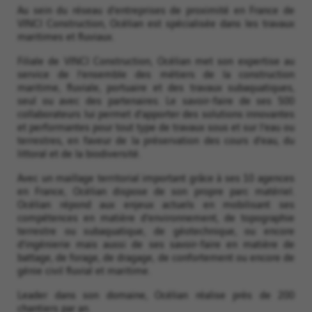
Au sein du réseau d’entreprises de proximité en France de
VINCI Construction, Océlian est spécialisée dans les travaux
maritimes et fluviaux.
Filiale de VINCI Construction, Océlian met son expertise au
service de l’ensemble des métiers de la construction
maritime, fluviale, portuaire et des travaux subaquatiques,
seul ou avec des partenaires. Le savoir-faire de ses 500
collaborateurs lui permet d’apporter des solutions innovantes
et performantes pour tout type de travaux sous et sur l’eau ou
terrestres, en faveur de la préservation des cours d’eau, du
littoral et de la biodiversité.
Avec un maillage territorial important grâce à ses 10 agences
en France, Océlian dispose de son propre parc matériel.
Océlian répond aux enjeux actuels en mobilisant ses
compétences en matière d’environnement, de topographie
terrestre ou subaquatique, de géotechnique, ou encore
d’ingénierie mais aussi de ses savoir-faire en matière de
battage, de forage, de dragage, de confortement ou encore de
génie civil fluvial et maritime.
Leader dans son domaine, Océlian réalise près de 200
chantiers par an.