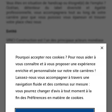
Vous êtes en situation de handicap ou éloigné(e) de l’emploi ?
Océlian, détenteur du label diversité et égalité
professionnelle, vous accompagnera tout au long de votre
carrière pour que vous puissiez vous épanouir et trouver
votre place chez nous
Entité
VINCI Construction est l'un des principaux acteurs mondiaux
de la construction, dans le domaine des infrastructures de
transport, des bâtiments, des réseaux et des aménagements
urbains. VINCI Construction s'appuie sur un réseau
Pourquoi accepter nos cookies ? Pour nous aider à
d'entreprises de proximité, des réseaux de spécialité et une
vous connaître et à vous proposer une expérience
expertise spécifique sur les grands projets d'infrastructures.
Présentes dans plus de 100 pays, ses 1 300 entreprises
enrichie et personnalisée sur notre site carrières !
emploient plus de 119 000 collaborateurs et ont réalisé un
Laissez-nous vous accompagner à travers une
chiffre d'affaires de 31,5 milliards d'euros
navigation fluide et des contenus sur mesure :
vous pourrez changer d’avis à tout moment à la
PARTAGER
fin des Préférences en matière de cookies.