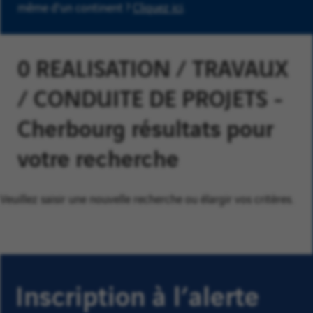
même d'un continent ?
Cliquez ici
.
0 REALISATION / TRAVAUX
/ CONDUITE DE PROJETS -
Cherbourg résultats pour
votre recherche
Veuillez saisir une nouvelle recherche ou élargir vos critères.
Inscription à l’alerte