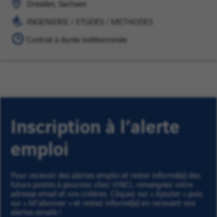
pour
Dresden, Sachsen
/
plus
INGENIERIE / ETUDES / METHODES
METHODES
tard
Contrat à durée indéterminée
Inscription à l’alerte
emploi
Pour recevoir des alertes emploi et rester informé(e) des
futurs postes à pourvoir chez VINCI, renseignez votre
adresse email et vos critères. Cliquez sur « Ajouter » puis
sur « M'abonner » et restez informé(e) en recevant nos
alertes emails !