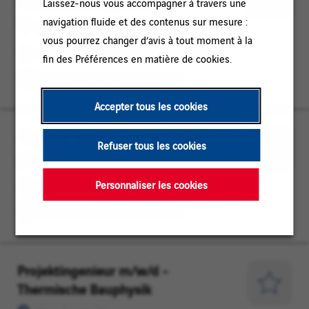
Automatisierungstechnik
Sachsen
/
Laissez-nous vous accompagner à travers une
Enregist
ETUDES
navigation fluide et des contenus sur mesure :
pour
Dresden, Sachsen
/
vous pourrez changer d’avis à tout moment à la
plus
INGENIERIE / ETUDES / METHODES
METHODES
fin des Préférences en matière de cookies.
tard
Contrat à durée indéterminée
Accepter tous les cookies
Bauleiter Elektrotechnik (w/m/d)
Dresden,
INGENIERIE
Refuser tous les cookies
Sachsen
/
Enregist
Dresden, Sachsen
ETUDES
pour
Personnaliser les cookies
INGENIERIE / ETUDES / METHODES
/
plus
METHODES
Contrat à durée indéterminée
tard
Projektingenieur m/w/d -
Dresden,
INGENIERIE
Thermische Bauphysik
Sachsen
/
Enregist
ETUDES