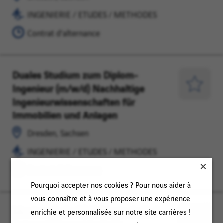
METHODES
tard
INGENIERIE / ETUDES / METHODES
Contrat d'alternance
Duales Studium zum Diplom-
Dresden,
INGENIERIE
Ingenieur (m/w/d) Nachhaltige
Sachsen
/
Enregist
Ingenieurwissenschaften für
ETUDES
pour
Immobilien und Anlagen
/
plus
METHODES
tard
Dresden, Sachsen
INGENIERIE / ETUDES / METHODES
Contrat d'alternance
Pourquoi accepter nos cookies ? Pour nous aider à
vous connaître et à vous proposer une expérience
Monteur (w/m/d) Elektrotechnik /
Dresden,
INGENIERIE
enrichie et personnalisée sur notre site carrières !