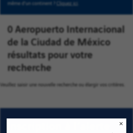
même d'un continent ?
Cliquez ici
.
0 Aeropuerto Internacional
de la Ciudad de México
résultats pour votre
recherche
Veuillez saisir une nouvelle recherche ou élargir vos critères.
Inscription à l’alerte