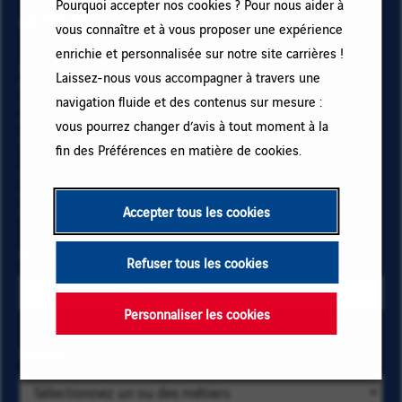
emploi
Pourquoi accepter nos cookies ? Pour nous aider à
vous connaître et à vous proposer une expérience
enrichie et personnalisée sur notre site carrières !
Pour recevoir des alertes emploi et rester informé(e) des
Laissez-nous vous accompagner à travers une
futurs postes à pourvoir chez VINCI, renseignez votre
navigation fluide et des contenus sur mesure :
adresse email et vos critères. Cliquez sur « Ajouter » puis
sur « M'abonner » et restez informé(e) en recevant nos
vous pourrez changer d’avis à tout moment à la
alertes emails !
fin des Préférences en matière de cookies.
Vos données sont nécessaires pour vous abonner aux
offres d’emploi. Pour en savoir plus sur la gestion de vos
données et sur vos droits,
cliquez ici
.
Accepter tous les cookies
Email
Refuser tous les cookies
Personnaliser les cookies
Sélectionnez
Métiers
Saisissez
les critères
les
métiers et
premières