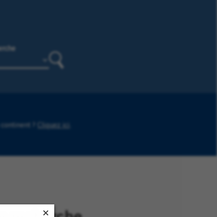
erche
Rechercher
 continent ?
Cliquez ici
.
re recherche