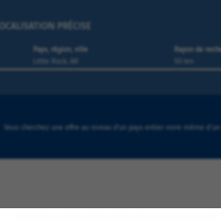
OCALISATION PRÉCISE
Pays, région, ville
Rayon de rech
Vous cherchez une offre au niveau d’un pays entier voire même d'un
0 Ajaccio résultats pour vot