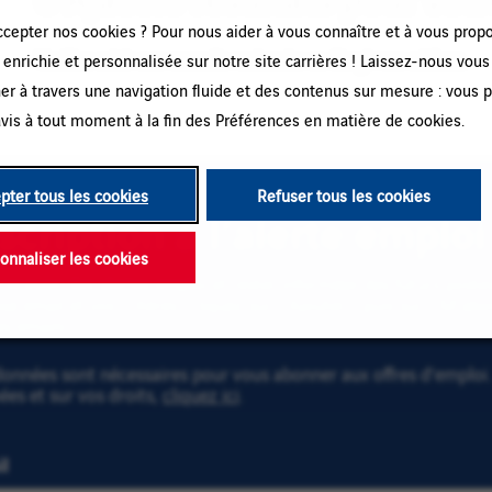
ccepter nos cookies ? Pour nous aider à vous connaître et à vous prop
Veuillez saisir une nouvelle recherche ou élargir vos critères.
enrichie et personnalisée sur notre site carrières ! Laissez-nous vous
r à travers une navigation fluide et des contenus sur mesure : vous 
vis à tout moment à la fin des Préférences en matière de cookies.
pter tous les cookies
Refuser tous les cookies
scription à l’alerte emploi
onnaliser les cookies
recevoir des alertes emploi et rester informé(e) des futurs post
se email et vos critères. Cliquez sur « Ajouter » puis sur « M'ab
es emails !
onnées sont nécessaires pour vous abonner aux offres d’emploi. 
es et sur vos droits,
cliquez ici
.
l