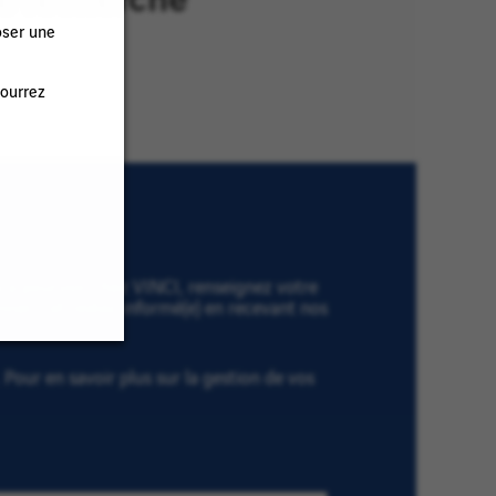
oser une
pourrez
es à pourvoir chez VINCI, renseignez votre
onner » et restez informé(e) en recevant nos
Pour en savoir plus sur la gestion de vos