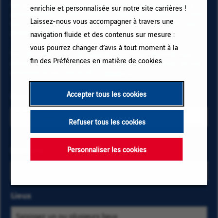
futurs postes à pourvoir chez VINCI, renseignez votre
enrichie et personnalisée sur notre site carrières !
adresse email et vos critères. Cliquez sur « Ajouter » puis
Laissez-nous vous accompagner à travers une
sur « M'abonner » et restez informé(e) en recevant nos
alertes emails !
navigation fluide et des contenus sur mesure :
vous pourrez changer d’avis à tout moment à la
Vos données sont nécessaires pour vous abonner aux
fin des Préférences en matière de cookies.
offres d’emploi. Pour en savoir plus sur la gestion de vos
données et sur vos droits,
cliquez ici
.
Accepter tous les cookies
Email
Refuser tous les cookies
Sélectionnez
Métiers
Saisissez
Personnaliser les cookies
les critères
les
métiers et
premières
localisation
lettres
Lieux
pour trouver
d'une
les offres
catégorie