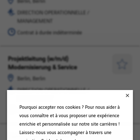
Berlin, Berlin
MANAGEMENT
plus
DIRECTION OPERATIONNELLE /
tard
MANAGEMENT
Contrat à durée indéterminée
Projektleitung (w/m/d)
Berlin,
DIRECTION
Modernisierung & Service
Berlin
OPERATIONNELLE
Enregist
/
pour
Berlin, Berlin
MANAGEMENT
plus
DIRECTION OPERATIONNELLE /
tard
MANAGEMENT
Pourquoi accepter nos cookies ? Pour nous aider à
Contrat à durée indéterminée
vous connaître et à vous proposer une expérience
enrichie et personnalisée sur notre site carrières !
Laissez-nous vous accompagner à travers une
Elektroniker im Außendienst (w/m/d)
Berlin,
EXPLOITATION