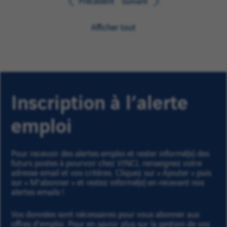
Précédent
Suivant
Afficher tout
Inscription à l’alerte
emploi
Pour recevoir des alertes emploi et rester informé(e) des
futurs postes à pourvoir chez VINCI, renseignez votre
adresse email et vos critères. Cliquez sur « Ajouter » puis
sur « M'abonner » et restez informé(e) en recevant nos
alertes emails !
Vos données sont nécessaires pour vous abonner aux
offres d’emploi. Pour en savoir plus sur la gestion de vos