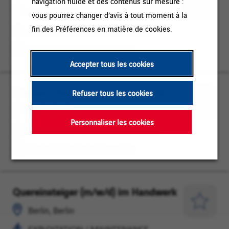
navigation fluide et des contenus sur mesure :
Berlin
/
Enregist
Berlin, Berlin
vous pourrez changer d’avis à tout moment à la
MAINTENANCE
pour
fin des Préférences en matière de cookies.
EXPLOITATION / MAINTENANCE
plus
Contrat à durée indéterminée
tard
Accepter tous les cookies
Statiker / Tragwerksplaner (w/m/d)
Berlin,
INGENIERIE
Refuser tous les cookies
Berlin
/
Enregist
Berlin, Berlin
ETUDES
pour
Personnaliser les cookies
INGENIERIE / ETUDES / METHODES
/
plus
METHODES
Contrat à durée indéterminée
tard
Quereinsteiger (m/w/d) im Handwerk
Berlin,
EXPLOITATION
Berlin
/
Enregist
Berlin, Berlin
MAINTENANCE
pour