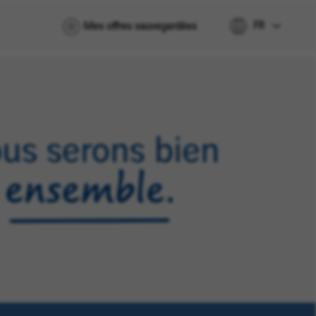
FR
Mes offres sauvegardées