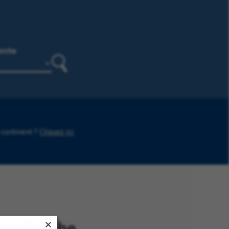
erche
Rechercher
 continent ?
Cliquez ici
.
e recherche