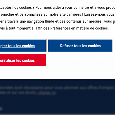
ccepter nos cookies ? Pour nous aider à vous connaître et à vous prop
Veuillez saisir une nouvelle recherche ou élargir vos critères.
enrichie et personnalisée sur notre site carrières ! Laissez-nous vous
r à travers une navigation fluide et des contenus sur mesure : vous 
vis à tout moment à la fin des Préférences en matière de cookies.
pter tous les cookies
Refuser tous les cookies
scription à l’alerte emploi
onnaliser les cookies
recevoir des alertes emploi et rester informé(e) des futurs post
se email et vos critères. Cliquez sur « Ajouter » puis sur « M'ab
es emails !
onnées sont nécessaires pour vous abonner aux offres d’emploi. 
es et sur vos droits,
cliquez ici
.
l