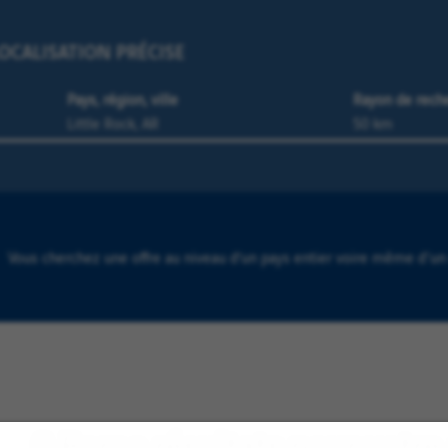
OCALISATION PRÉCISE
Pays, région, ville
Rayon de rech
Vous cherchez une offre au niveau d’un pays entier voire même d'un
0 Borgo résultats pour votr