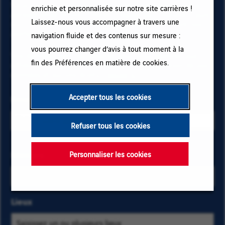
futurs postes à pourvoir chez VINCI, renseignez votre
enrichie et personnalisée sur notre site carrières !
adresse email et vos critères. Cliquez sur « Ajouter » puis
Laissez-nous vous accompagner à travers une
sur « M'abonner » et restez informé(e) en recevant nos
alertes emails !
navigation fluide et des contenus sur mesure :
vous pourrez changer d’avis à tout moment à la
Vos données sont nécessaires pour vous abonner aux
fin des Préférences en matière de cookies.
offres d’emploi. Pour en savoir plus sur la gestion de vos
données et sur vos droits,
cliquez ici
.
Accepter tous les cookies
Email
Refuser tous les cookies
Sélectionnez
Métiers
Saisissez
Personnaliser les cookies
les critères
les
métiers et
premières
localisation
lettres
Lieux
pour trouver
d'une
les offres
catégorie