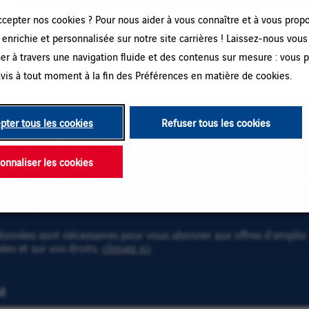
ccepter nos cookies ? Pour nous aider à vous connaître et à vous prop
Veuillez saisir une nouvelle recherche ou élargir vos critères.
enrichie et personnalisée sur notre site carrières ! Laissez-nous vous
r à travers une navigation fluide et des contenus sur mesure : vous 
vis à tout moment à la fin des Préférences en matière de cookies.
pter tous les cookies
Refuser tous les cookies
scription à l’alerte emploi
onnaliser les cookies
recevoir des alertes emploi et rester informé(e) des futurs post
se email et vos critères. Cliquez sur « Ajouter » puis sur « M'ab
es emails !
onnées sont nécessaires pour vous abonner aux offres d’emploi. 
es et sur vos droits,
cliquez ici
.
l