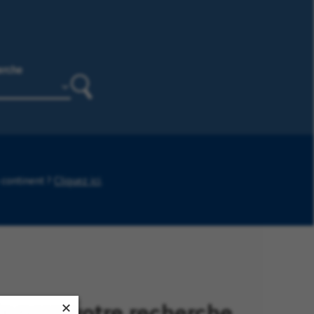
erche
Rechercher
 continent ?
Cliquez ici
.
s pour votre recherche