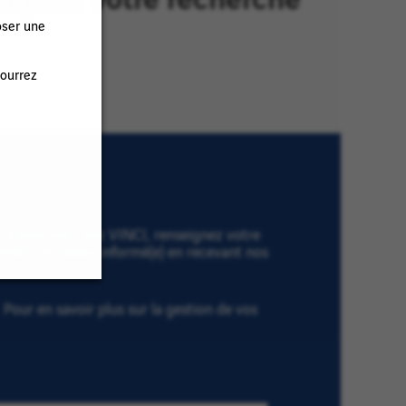
oser une
pourrez
es à pourvoir chez VINCI, renseignez votre
onner » et restez informé(e) en recevant nos
Pour en savoir plus sur la gestion de vos