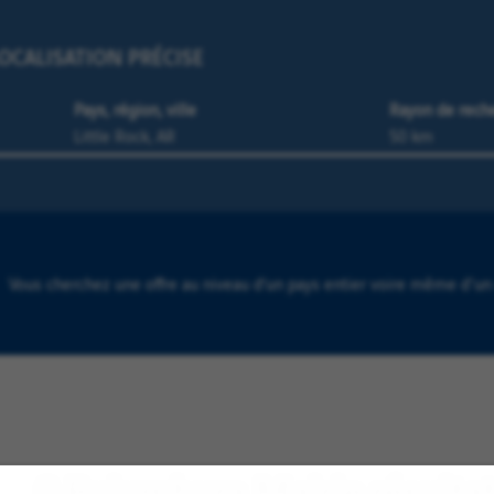
OCALISATION PRÉCISE
Pays, région, ville
Rayon de rech
Vous cherchez une offre au niveau d’un pays entier voire même d'un
0 Bujumbura Mairie résultat