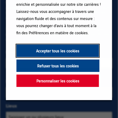
futurs postes à pourvoir chez VINCI, renseignez votre
enrichie et personnalisée sur notre site carrières !
adresse email et vos critères. Cliquez sur « Ajouter » puis
Laissez-nous vous accompagner à travers une
sur « M'abonner » et restez informé(e) en recevant nos
alertes emails !
navigation fluide et des contenus sur mesure :
vous pourrez changer d’avis à tout moment à la
Vos données sont nécessaires pour vous abonner aux
fin des Préférences en matière de cookies.
offres d’emploi. Pour en savoir plus sur la gestion de vos
données et sur vos droits,
cliquez ici
.
Accepter tous les cookies
Email
Refuser tous les cookies
Sélectionnez
Métiers
Saisissez
Personnaliser les cookies
les critères
les
métiers et
premières
localisation
lettres
Lieux
pour trouver
d'une
les offres
catégorie