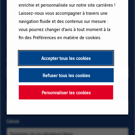
futurs postes à pourvoir chez VINCI, renseignez votre
enrichie et personnalisée sur notre site carrières !
adresse email et vos critères. Cliquez sur « Ajouter » puis
Laissez-nous vous accompagner à travers une
sur « M'abonner » et restez informé(e) en recevant nos
alertes emails !
navigation fluide et des contenus sur mesure :
vous pourrez changer d’avis à tout moment à la
Vos données sont nécessaires pour vous abonner aux
fin des Préférences en matière de cookies.
offres d’emploi. Pour en savoir plus sur la gestion de vos
données et sur vos droits,
cliquez ici
.
Accepter tous les cookies
Email
Refuser tous les cookies
Sélectionnez
Métiers
Saisissez
Personnaliser les cookies
les critères
les
métiers et
premières
localisation
lettres
Lieux
pour trouver
d'une
les offres
catégorie