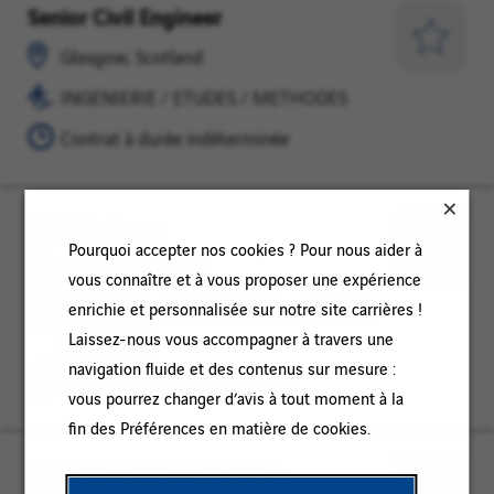
Senior Civil Engineer
Glasgow,
INGENIERIE
Scotland
/
Enregist
Glasgow, Scotland
ETUDES
pour
INGENIERIE / ETUDES / METHODES
/
plus
METHODES
Contrat à durée indéterminée
tard
Cost Engineer
Glasgow,
FINANCES
Pourquoi accepter nos cookies ? Pour nous aider à
Scotland
/
Enregist
Glasgow, Scotland
vous connaître et à vous proposer une expérience
COMPTABILITE
pour
enrichie et personnalisée sur notre site carrières !
FINANCES / COMPTABILITE / GESTION
/
plus
Laissez-nous vous accompagner à travers une
/ FISCALITE
GESTION
tard
navigation fluide et des contenus sur mesure :
/
Contrat à durée indéterminée
vous pourrez changer d’avis à tout moment à la
FISCALITE
fin des Préférences en matière de cookies.
Principal Design Engineer –
Glasgow,
INGENIERIE