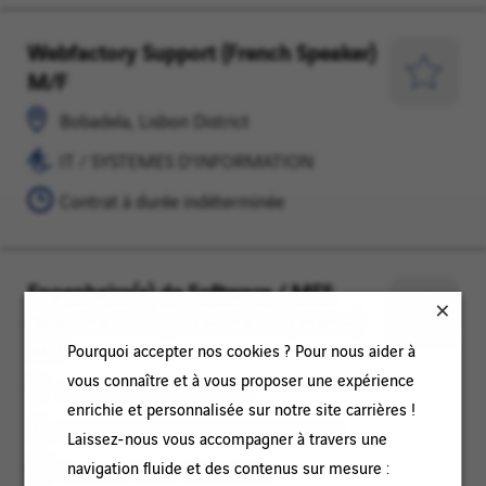
Webfactory Support (French Speaker)
Bobadela,
IT
M/F
Lisbon
/
Enregist
District
SYSTEMES
pour
Bobadela, Lisbon District
D'INFORMATION
plus
IT / SYSTEMES D'INFORMATION
tard
Contrat à durée indéterminée
Engenheiro(a) de Software / MES
Bobadela,
INGENIERIE
(Manufacturing Execution Systems)
Lisbon
/
Enregist
M/F
District
ETUDES
Pourquoi accepter nos cookies ? Pour nous aider à
pour
/
vous connaître et à vous proposer une expérience
plus
Bobadela, Lisbon District
METHODES
enrichie et personnalisée sur notre site carrières !
tard
INGENIERIE / ETUDES / METHODES
Laissez-nous vous accompagner à travers une
navigation fluide et des contenus sur mesure :
Contrat à durée déterminée