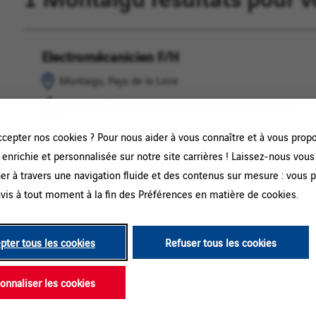
Electromécanicien F/H
Montaigu,
REALISATION
Pays
/
Montaigu, Pays de la Loire
de
TRAVAUX
REALISATION / TRAVAUX / CONDUITE DE PROJETS
la
/
Loire
CONDUITE
ccepter nos cookies ? Pour nous aider à vous connaître et à vous prop
DE
enrichie et personnalisée sur notre site carrières ! Laissez-nous vous
PROJETS
r à travers une navigation fluide et des contenus sur mesure : vous 
vis à tout moment à la fin des Préférences en matière de cookies.
pter tous les cookies
Refuser tous les cookies
onnaliser les cookies