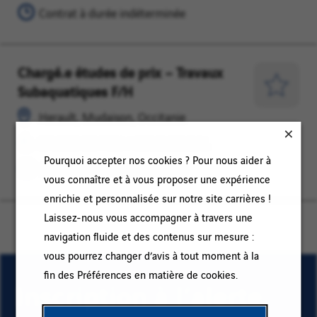
PROJETS
Contrat à durée indéterminée
Chargé.e études de prix – Travaux
Herault,
ETUDES
Subaquatiques F/H
Mudaison,
DE
Enregist
Occitanie
PRIX
pour
Herault, Mudaison, Occitanie
/
plus
ETUDES DE PRIX / COMMERCIAL
COMMERCIAL
tard
Pourquoi accepter nos cookies ? Pour nous aider à
Contrat à durée indéterminée
vous connaître et à vous proposer une expérience
enrichie et personnalisée sur notre site carrières !
Laissez-nous vous accompagner à travers une
navigation fluide et des contenus sur mesure :
vous pourrez changer d’avis à tout moment à la
fin des Préférences en matière de cookies.
Inscription à l’alerte