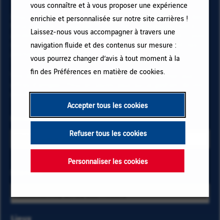
vous connaître et à vous proposer une expérience
Pour recevoir des alertes emploi et rester informé(e) des
enrichie et personnalisée sur notre site carrières !
futurs postes à pourvoir chez VINCI, renseignez votre
Laissez-nous vous accompagner à travers une
adresse email et vos critères. Cliquez sur « Ajouter » puis
sur « M'abonner » et restez informé(e) en recevant nos
navigation fluide et des contenus sur mesure :
alertes emails !
vous pourrez changer d’avis à tout moment à la
fin des Préférences en matière de cookies.
Vos données sont nécessaires pour vous abonner aux
offres d’emploi. Pour en savoir plus sur la gestion de vos
données et sur vos droits,
cliquez ici
.
Accepter tous les cookies
Email
Refuser tous les cookies
Personnaliser les cookies
Sélectionnez
Métiers
Saisissez
les critères
les
métiers et
premières
localisation
lettres
Lieux