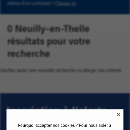
même d'un continent ?
Cliquez ici
.
0 Neuilly-en-Thelle
résultats pour votre
recherche
Veuillez saisir une nouvelle recherche ou élargir vos critères.
Inscription à l’alerte
emploi
Pourquoi accepter nos cookies ? Pour nous aider à