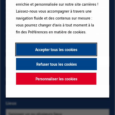
futurs postes à pourvoir chez VINCI, renseignez votre
enrichie et personnalisée sur notre site carrières !
adresse email et vos critères. Cliquez sur « Ajouter » puis
Laissez-nous vous accompagner à travers une
sur « M'abonner » et restez informé(e) en recevant nos
alertes emails !
navigation fluide et des contenus sur mesure :
vous pourrez changer d’avis à tout moment à la
Vos données sont nécessaires pour vous abonner aux
fin des Préférences en matière de cookies.
offres d’emploi. Pour en savoir plus sur la gestion de vos
données et sur vos droits,
cliquez ici
.
Accepter tous les cookies
Email
Refuser tous les cookies
Sélectionnez
Métiers
Saisissez
Personnaliser les cookies
les critères
les
métiers et
premières
localisation
lettres
Lieux
pour trouver
d'une
les offres
catégorie