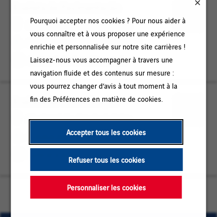
Analista de Pavimentação
São
EXPLOITATION
Cristóvão,
/
Pourquoi accepter nos cookies ? Pour nous aider à
Enregist
São Cristóvão, Estado de Bahia
Estado
MAINTENANCE
vous connaître et à vous proposer une expérience
pour
EXPLOITATION / MAINTENANCE
de
enrichie et personnalisée sur notre site carrières !
plus
Bahia
Laissez-nous vous accompagner à travers une
Contrat à durée indéterminée
tard
navigation fluide et des contenus sur mesure :
vous pourrez changer d’avis à tout moment à la
fin des Préférences en matière de cookies.
Analista de Comunicação
São
COMMUNICATION
Cristóvão,
Enregist
São Cristóvão, Estado de Bahia
Estado
pour
Accepter tous les cookies
COMMUNICATION
de
plus
Bahia
Contrat à durée indéterminée
tard
Refuser tous les cookies
Personnaliser les cookies