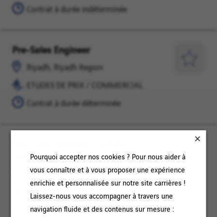
FISCALITE
Contrat à durée indéterminée
Pre-Sales Engineer
Riyadh,
ETUDES
Riyadh
DE
Enregist
Riyadh, Riyadh Region
Region
PRIX
pour
ETUDES DE PRIX / COMMERCIAL
/
plus
COMMERCIAL
Contrat à durée déterminée
tard
Electrical Engineer – 400kV
Al
Inconnu
Substation (Saudi National)
Khabrā’,
Pourquoi accepter nos cookies ? Pour nous aider à
Enregist
Al-
vous connaître et à vous proposer une expérience
pour
Al Khabrā’, Al-Qassim Region
Qassim
enrichie et personnalisée sur notre site carrières !
plus
Inconnu
Region
Laissez-nous vous accompagner à travers une
tard
navigation fluide et des contenus sur mesure :
Contrat à durée indéterminée