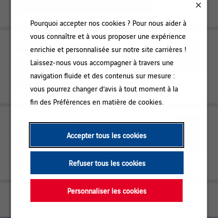
INGENIERIE / ETUDES / METHODES
/
plus
METHODES
Pourquoi accepter nos cookies ? Pour nous aider à
tard
vous connaître et à vous proposer une expérience
Site lifting Supervisor
Suriname
INGENIERIE
enrichie et personnalisée sur notre site carrières !
/
Enregist
Laissez-nous vous accompagner à travers une
Suriname
ETUDES
pour
navigation fluide et des contenus sur mesure :
INGENIERIE / ETUDES / METHODES
/
plus
vous pourrez changer d’avis à tout moment à la
METHODES
tard
fin des Préférences en matière de cookies.
DST Supervisor
Suriname
INGENIERIE
Accepter tous les cookies
/
Enregist
Suriname
ETUDES
pour
INGENIERIE / ETUDES / METHODES
/
Refuser tous les cookies
plus
METHODES
tard
Personnaliser les cookies