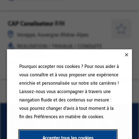
PROJETS
CAP Canalisateur F/H
Voreppe,
REALISATION
Auvergne-
/
Enregist
Voreppe, Auvergne-Rhône-Alpes
Rhône-
TRAVAUX
pour
REALISATION / TRAVAUX / CONDUITE
Alpes
/
plus
DE PROJETS
CONDUITE
tard
DE
Contrat d'alternance
Pourquoi accepter nos cookies ? Pour nous aider à
PROJETS
vous connaître et à vous proposer une expérience
enrichie et personnalisée sur notre site carrières !
Laissez-nous vous accompagner à travers une
navigation fluide et des contenus sur mesure :
vous pourrez changer d’avis à tout moment à la
Inscription à l’alerte
fin des Préférences en matière de cookies.
emploi
Accepter tous les cookies