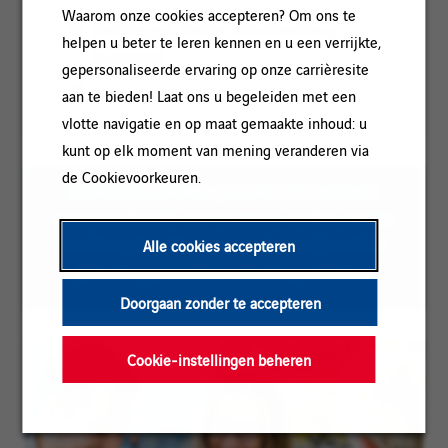
Waarom onze cookies accepteren? Om ons te
Locatie:
Deißlingen, Baden-Württemberg,
helpen u beter te leren kennen en u een verrijkte,
Duitsland
gepersonaliseerde ervaring op onze carrièresite
Ervaringsniveau:
Beginner
aan te bieden! Laat ons u begeleiden met een
vlotte navigatie en op maat gemaakte inhoud: u
kunt op elk moment van mening veranderen via
de Cookievoorkeuren.
Om het lezen te vergemakkelijken kan de
meervoudsvorm voor mannen op deze pagina
worden gebruikt; onze vacatures zijn echter
Alle cookies accepteren
gericht op personen van alle geslachten
Doorgaan zonder te accepteren
Cookie-instellingen beheren