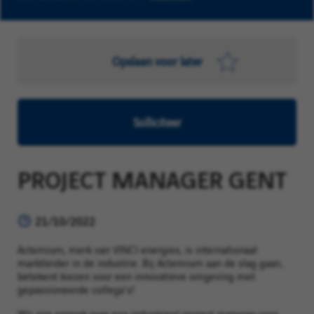
Opslaan voor later
Solliciteer
PROJECT MANAGER GENT
21/10/2022
Actemium, merk van VINCI energies, is internationaal
marktleider in de industrie. Bij Actemium aan de slag gaan,
betekent kiezen voor een innovatieve omgeving met
gepassioneerde collega's!
Wij zijn opzoek naar een industrieel project manager voor