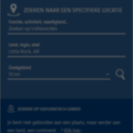
ZOEKEN NAAR EEN SPECIFIEKE LOCATIE
Functie, activiteit, vaardigheid…
Land, regio, stad
Zoekgebied
Zoeke
ZOEKEN OP GEOGRAFISCH GEBIED
Je bent niet gebonden aan een plaats, maar eerder aan
een land, een continent ...?
Klik hier
.