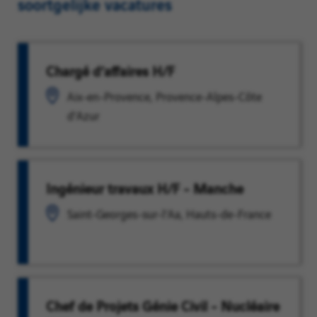
soortgelijke vacatures
Chargé d’affaires H/F
Aix-en-Provence, Provence-Alpes-Côte
d'Azur
Ingénieur travaux H/F - Manche
Saint-Georges-sur-l'Aa, Hauts-de-France
Chef de Projets Génie Civil - Nucléaire