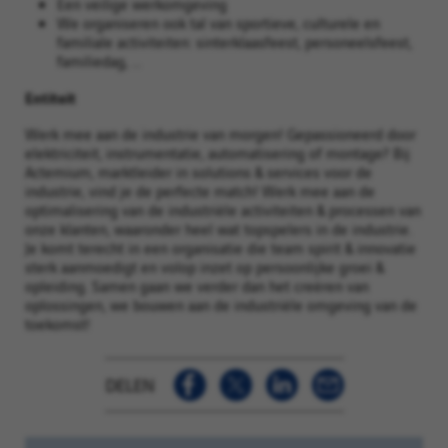
Een veilige werkomgeving
We organiseren ook tal van sportieve, culturele en
familiale activiteiten: sinterklaasfeest, personeelsfeest,
familiedag, ...
Entiteit
Werk mee aan de industrie van morgen! Gepassioneerd door
elektriciteit, instrumentatie, automatisering of montage? Bij
Actemium, marktleider in solutions & services voor de
industrie, vind je de perfecte match! Werk mee aan de
optimalisering van de industriële activiteiten & processen van
onze klanten, waaronder heel wat topspelers in de industrie.
Je komt terecht in een organisatie die team spirit & innovatie
sterk aanmoedigt en volop inzet op persoonlijke groei &
opleiding. Samen gaan we verder dan het creëren van
oplossingen, we bouwen aan de industriële omgeving van de
toekomst!
DELEN