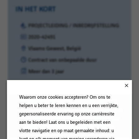
IN HET KORT
Categorie:
PROJECTLEIDING / INBEDRIJFSTELLING
Referentie:
2020-42491
Klantcode:
Locatie:
Vlaams Gewest, België
Contracttype:
Contract van onbepaalde duur
Ervaringsniveau:
Meer dan 3 jaar
Waarom onze cookies accepteren? Om ons te
Om het lezen te vergemakkelijken kan de
helpen u beter te leren kennen en u een verrijkte,
meervoudsvorm voor mannen op deze pagina
gepersonaliseerde ervaring op onze carrièresite
worden gebruikt; onze vacatures zijn echter
aan te bieden! Laat ons u begeleiden met een
gericht op personen van alle geslachten
vlotte navigatie en op maat gemaakte inhoud: u
kunt op elk moment van mening veranderen via