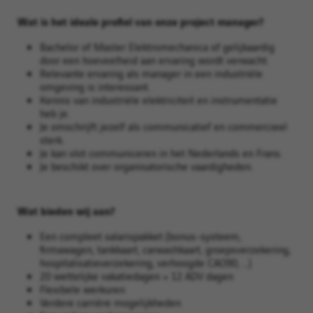
Wat is het ideale profiel van onze project manager?
Bachelor of Master Elektromechanica of gelijkaardig
door een hoeveelheid aan ervaring wordt verwacht.
Relevante ervaring als manager in een industriële
omgeving is interessant.
Kennis van industriële elektriciteit en instrumentatie
heb je.
Je omschrijft jezelf als communicatief en commercieel
sterk.
Je kan vlot communiceren in het Nederlands en Frans.
Je beschikt over organisatorische vaardigheden.
Wat bieden wij aan?
Een compleet salarispakket (bonus-systeem,
firmawagen, tankkaart, carwashkaart, groepsverzekering,
hospitalisatieverzekering, verhoogde CAO90, …)
20 wettelijke vakatiedagen + 12 ADV dagen
Flexibele werkuren
Verdere carrière mogelijkheden