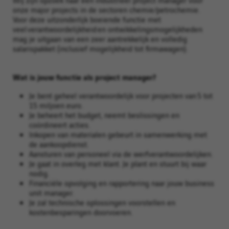
onze major projects in de sectoren chemie/petrochemie.
Voor deze uitzonderlijk boeiende functie met
veel verantwoordelijkheid en ontwikkelingsmogelijkheden
mag je uitgaan van een zeer aantrekkelijk en volledig
salarispakket (inclusief mogelijkheid tot firmawagen).
Wat is jouw functie als project manager?
Je bent geheel verantwoordelijk voor projecten van 5 tot
15 miljoen euro.
Je beheert het budget, neemt beslissingen en
coördineert acties.
Inkopen van materialen gebeurt in samenwerking met
de aankoopdienst.
Aansturen van personeel via de werfverantwoordelijken.
Je gaat in overleg met klant. Je plant en stuurt bij waar
nodig.
Financiële opvolging en rapportering naar jouw business
unit manager.
Je zal technische oplossingen voorstellen en
kostenbesparingen doorvoeren.