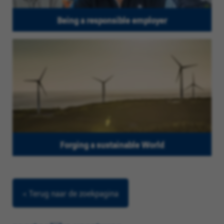
Being a responsible employer
Forging a sustainable World
< Terug naar de zoekpagina