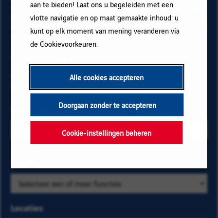
aan te bieden! Laat ons u begeleiden met een
te ontvangen en informatie te krijgen over nieuwe banen
binnen Vinci. Vul uw e-mailadres en voorkeuren in. Klik
vlotte navigatie en op maat gemaakte inhoud: u
op "Toevoegen" en vervolgens op "Abonneren" en blijf op
kunt op elk moment van mening veranderen via
de hoogte via onze e-mail alerts!
de Cookievoorkeuren.
Onderstaande gegevens zijn noodzakelijk om te kunnen
registreren voor de email alerts. Voor meer informatie
over het beheer van uw gegevens en over uw rechten,
Alle cookies accepteren
klik hier
.
Doorgaan zonder te accepteren
E-mailadres
Cookie-instellingen beheren
Selecteer de
Functies
Zoek
bedrijfs- en
op
locatiecriteria
categorie
om de
en
Locaties
vacatures te
kies