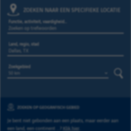
ZOEKEN NAAR EEN SPECIFIEKE LOCATIE
Functie, activiteit, vaardigheid…
Land, regio, stad
Zoekgebied
Zoeke
ZOEKEN OP GEOGRAFISCH GEBIED
Je bent niet gebonden aan een plaats, maar eerder aan
een land, een continent ...?
Klik hier
.