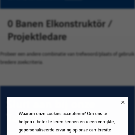
0 Banen Elkonstruktör /
Projektledare
Probeer een andere combinatie van trefwoord/plaats of gebruik
bredere zoekcriteria.
Sluit aan bij onze
Talent Community!
Waarom onze cookies accepteren? Om ons te
helpen u beter te leren kennen en u een verrijkte,
gepersonaliseerde ervaring op onze carrièresite
Abonneer op onze e-mail alerts om ons vacature aanbod