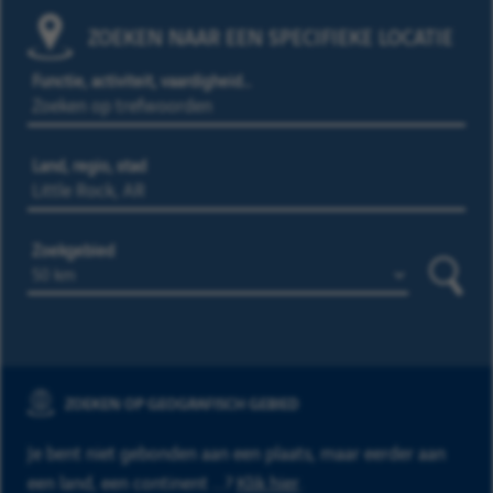
ZOEKEN NAAR EEN SPECIFIEKE LOCATIE
Functie, activiteit, vaardigheid…
Land, regio, stad
Zoekgebied
Zoeke
ZOEKEN OP GEOGRAFISCH GEBIED
Je bent niet gebonden aan een plaats, maar eerder aan
een land, een continent ...?
Klik hier
.