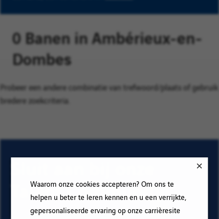
0 Banen in Ambérieux-en-
Dombes
Probeer een andere combinatie van trefwoord/plaats of gebruik
bredere zoekcriteria.
Sluit aan bij onze
Talent Community!
Waarom onze cookies accepteren? Om ons te
helpen u beter te leren kennen en u een verrijkte,
gepersonaliseerde ervaring op onze carrièresite
Abonneer op onze e-mail alerts om ons vacature aanbod