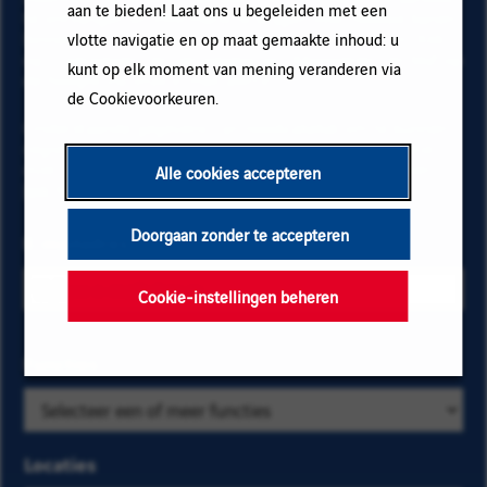
aan te bieden! Laat ons u begeleiden met een
te ontvangen en informatie te krijgen over nieuwe banen
binnen Vinci. Vul uw e-mailadres en voorkeuren in. Klik
vlotte navigatie en op maat gemaakte inhoud: u
op "Toevoegen" en vervolgens op "Abonneren" en blijf op
kunt op elk moment van mening veranderen via
de hoogte via onze e-mail alerts!
de Cookievoorkeuren.
Onderstaande gegevens zijn noodzakelijk om te kunnen
registreren voor de email alerts. Voor meer informatie
over het beheer van uw gegevens en over uw rechten,
Alle cookies accepteren
klik hier
.
Doorgaan zonder te accepteren
E-mailadres
Cookie-instellingen beheren
Selecteer de
Functies
Zoek
bedrijfs- en
op
locatiecriteria
categorie
om de
en
Locaties
vacatures te
kies