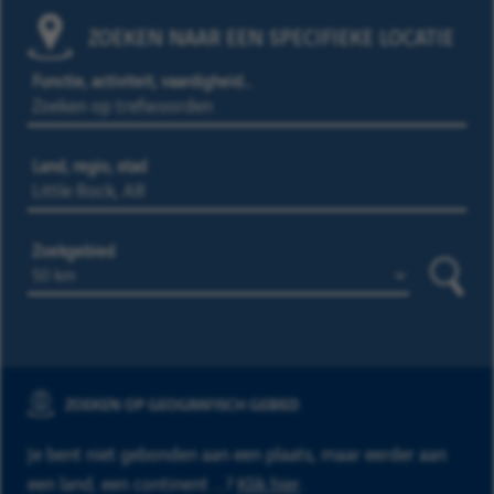
ZOEKEN NAAR EEN SPECIFIEKE LOCATIE
Functie, activiteit, vaardigheid…
Land, regio, stad
Zoekgebied
Zoeke
ZOEKEN OP GEOGRAFISCH GEBIED
Je bent niet gebonden aan een plaats, maar eerder aan
een land, een continent ...?
Klik hier
.