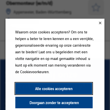
Obermonteur (w/m/d)
Appenweier,
ONDERHOUD
Baden-
Opslaan
Appenweier, Baden-Württemberg
Württemberg
voor
ONDERHOUD
later
Permanent
Waarom onze cookies accepteren? Om ons te
helpen u beter te leren kennen en u een verrijkte,
gepersonaliseerde ervaring op onze carrièresite
aan te bieden! Laat ons u begeleiden met een
vlotte navigatie en op maat gemaakte inhoud: u
kunt op elk moment van mening veranderen via
Sluit aan bij onze
de Cookievoorkeuren.
Talent Community!
Alle cookies accepteren
Abonneer op onze e-mail alerts om ons vacature aanbod
Doorgaan zonder te accepteren
te ontvangen en informatie te krijgen over nieuwe banen
binnen Vinci. Vul uw e-mailadres en voorkeuren in. Klik