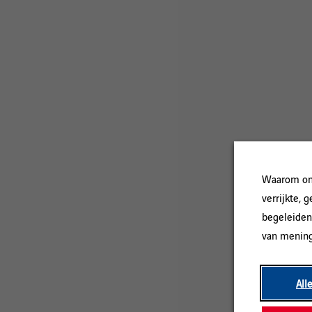
Waarom onz
verrijkte, 
begeleiden
van mening
All