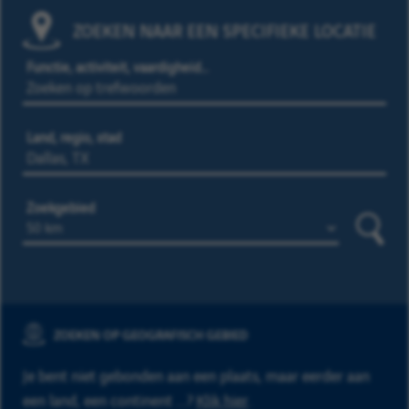
ZOEKEN NAAR EEN SPECIFIEKE LOCATIE
Functie, activiteit, vaardigheid…
Land, regio, stad
Zoekgebied
Zoeke
ZOEKEN OP GEOGRAFISCH GEBIED
Je bent niet gebonden aan een plaats, maar eerder aan
een land, een continent ...?
Klik hier
.