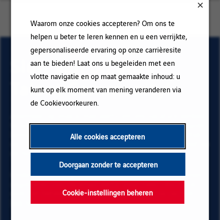
Waarom onze cookies accepteren? Om ons te
helpen u beter te leren kennen en u een verrijkte,
gepersonaliseerde ervaring op onze carrièresite
Sluit aan bij onze
aan te bieden! Laat ons u begeleiden met een
vlotte navigatie en op maat gemaakte inhoud: u
Talent Community!
kunt op elk moment van mening veranderen via
de Cookievoorkeuren.
Abonneer op onze e-mail alerts om ons vacature aanbod
te ontvangen en informatie te krijgen over nieuwe banen
binnen Vinci. Vul uw e-mailadres en voorkeuren in. Klik
Alle cookies accepteren
op "Toevoegen" en vervolgens op "Abonneren" en blijf op
de hoogte via onze e-mail alerts!
Doorgaan zonder te accepteren
Onderstaande gegevens zijn noodzakelijk om te kunnen
registreren voor de email alerts. Voor meer informatie
Cookie-instellingen beheren
over het beheer van uw gegevens en over uw rechten,
klik hier
.