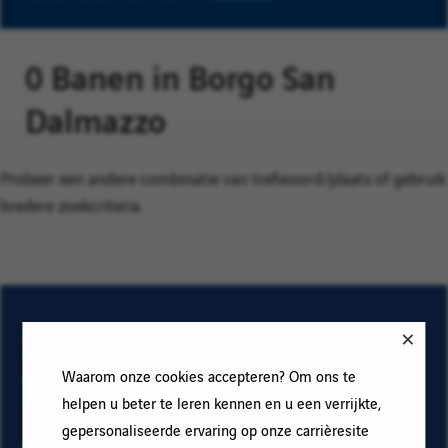
0 Banen in Borgo San
Dalmazzo
Probeer een andere combinatie van trefwoord/plaats of gebruik
bredere zoekcriteria.
Sluit aan bij onze
Talent Community!
Waarom onze cookies accepteren? Om ons te
helpen u beter te leren kennen en u een verrijkte,
gepersonaliseerde ervaring op onze carrièresite
Abonneer op onze e-mail alerts om ons vacature aanbod