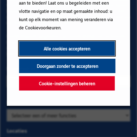
aan te bieden! Laat ons u begeleiden met een
te ontvangen en informatie te krijgen over nieuwe banen
binnen Vinci. Vul uw e-mailadres en voorkeuren in. Klik
vlotte navigatie en op maat gemaakte inhoud: u
op "Toevoegen" en vervolgens op "Abonneren" en blijf op
kunt op elk moment van mening veranderen via
de hoogte via onze e-mail alerts!
de Cookievoorkeuren.
Onderstaande gegevens zijn noodzakelijk om te kunnen
registreren voor de email alerts. Voor meer informatie
over het beheer van uw gegevens en over uw rechten,
Alle cookies accepteren
klik hier
.
Doorgaan zonder te accepteren
E-mailadres
Cookie-instellingen beheren
Selecteer de
Functies
Zoek
bedrijfs- en
op
locatiecriteria
categorie
om de
en
Locaties
vacatures te
kies