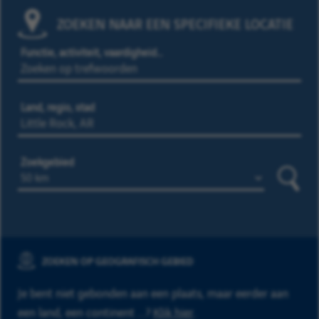
ZOEKEN NAAR EEN SPECIFIEKE LOCATIE
Functie, activiteit, vaardigheid…
Land, regio, stad
Zoekgebied
Zoeke
ZOEKEN OP GEOGRAFISCH GEBIED
Je bent niet gebonden aan een plaats, maar eerder aan
een land, een continent ...?
Klik hier
.