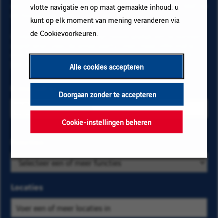
op "Toevoegen" en vervolgens op "Abonneren" en blijf op
vlotte navigatie en op maat gemaakte inhoud: u
de hoogte via onze e-mail alerts!
kunt op elk moment van mening veranderen via
de Cookievoorkeuren.
Onderstaande gegevens zijn noodzakelijk om te kunnen
registreren voor de email alerts. Voor meer informatie
over het beheer van uw gegevens en over uw rechten,
klik hier
.
Alle cookies accepteren
E-mailadres
Doorgaan zonder te accepteren
Cookie-instellingen beheren
Selecteer de
Functies
Zoek
bedrijfs- en
op
locatiecriteria
categorie
om de
en
Locaties
vacatures te
kies
vinden die u
er