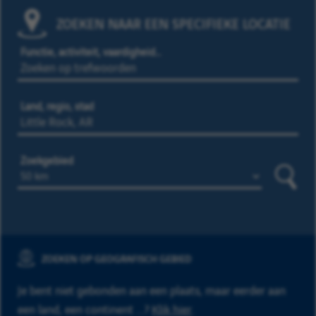
ZOEKEN NAAR EEN SPECIFIEKE LOCATIE
Functie, activiteit, vaardigheid…
Land, regio, stad
Zoekgebied
Zoeke
ZOEKEN OP GEOGRAFISCH GEBIED
Je bent niet gebonden aan een plaats, maar eerder aan
een land, een continent ...?
Klik hier
.