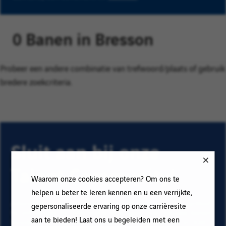
0 Banen in Bresson
Probeer een andere combinatie van trefwoord/plaats of gebruik
bredere zoekcriteria.
Sluit aan bij onze
Talent Community!
Waarom onze cookies accepteren? Om ons te
helpen u beter te leren kennen en u een verrijkte,
Abonneer op onze e-mail alerts om ons vacature aanbod
gepersonaliseerde ervaring op onze carrièresite
te ontvangen en informatie te krijgen over nieuwe banen
aan te bieden! Laat ons u begeleiden met een
binnen Vinci. Vul uw e-mailadres en voorkeuren in. Klik