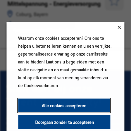
Mittelspannung - Energieversorgung
Bayern
/
Opslaan
MONTAGE
voor
Coburg, Bayern
later
ENGINEERING / MONTAGE
Permanent
Waarom onze cookies accepteren? Om ons te
helpen u beter te leren kennen en u een verrijkte,
gepersonaliseerde ervaring op onze carrièresite
aan te bieden! Laat ons u begeleiden met een
vlotte navigatie en op maat gemaakte inhoud: u
kunt op elk moment van mening veranderen via
Sluit aan bij onze
de Cookievoorkeuren.
Talent Community!
Alle cookies accepteren
Abonneer op onze e-mail alerts om ons vacature aanbod
Doorgaan zonder te accepteren
te ontvangen en informatie te krijgen over nieuwe banen
binnen Vinci. Vul uw e-mailadres en voorkeuren in. Klik