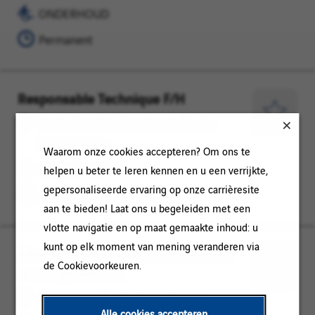
later
ONDERHOUD
Region
Permanent
Responsable Technique F/H
Hauts-
ONDERHOUD
de-
Opslaan
Hauts-de-seine, Courbevoie, Île-de-
seine,
voor
France Region
Waarom onze cookies accepteren? Om ons te
Courbevoie,
later
ONDERHOUD
helpen u beter te leren kennen en u een verrijkte,
Île-
gepersonaliseerde ervaring op onze carrièresite
de-
Permanent
aan te bieden! Laat ons u begeleiden met een
France
vlotte navigatie en op maat gemaakte inhoud: u
Region
kunt op elk moment van mening veranderen via
Alternant responsable administratif
Courbevoie,
FINANCE
de Cookievoorkeuren.
et comptable F/H
Île-
/
Opslaan
de-
ACCOUNTING
voor
Courbevoie, Île-de-France Region
France
later
Alle cookies accepteren