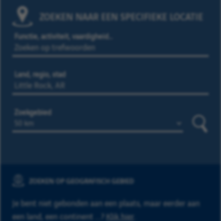
ZOEKEN NAAR EEN SPECIFIEKE LOCATIE
Functie, activiteit, vaardigheid…
Land, regio, stad
Zoekgebied
Zoeke
ZOEKEN OP GEOGRAFISCH GEBIED
Je bent niet gebonden aan een plaats, maar eerder aan
een land, een continent ...?
Klik hier
.