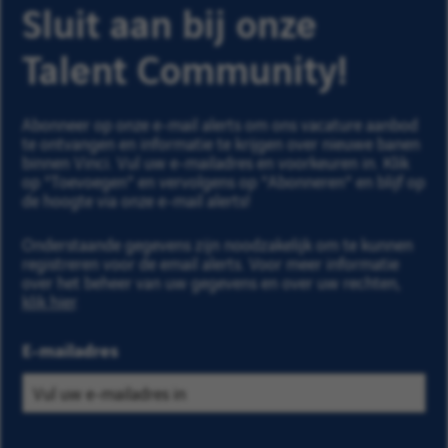
Sluit aan bij onze
Talent Community!
Abonneer op onze e-mail alerts om ons vacature aanbod
te ontvangen en informatie te krijgen over nieuwe banen
binnen Vinci. Vul uw e-mailadres en voorkeuren in. Klik
op "Toevoegen" en vervolgens op "Abonneren" en blijf op
de hoogte via onze e-mail alerts!
Onderstaande gegevens zijn noodzakelijk om te kunnen
registreren voor de email alerts. Voor meer informatie
over het beheer van uw gegevens en over uw rechten,
klik hier
.
E-mailadres