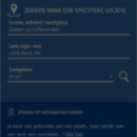
ZOEKEN NAAR EEN SPECIFIEKE LOCATIE
Functie, activiteit, vaardigheid…
Land, regio, stad
Zoekgebied
Zoeke
ZOEKEN OP GEOGRAFISCH GEBIED
Je bent niet gebonden aan een plaats, maar eerder aan
een land, een continent ...?
Klik hier
.