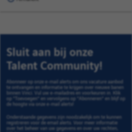
Sluit aan bij onze
Talent Community!
Abonneer op onze e-mail alerts om ons vacature aanbod
te ontvangen en informatie te krijgen over nieuwe banen
binnen Vinci. Vul uw e-mailadres en voorkeuren in. Klik
op "Toevoegen" en vervolgens op "Abonneren" en blijf op
de hoogte via onze e-mail alerts!
Onderstaande gegevens zijn noodzakelijk om te kunnen
registreren voor de email alerts. Voor meer informatie
over het beheer van uw gegevens en over uw rechten,