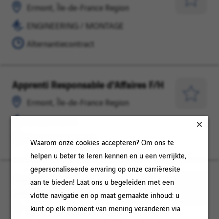
Île-
/
Opslaan
Ermont, Île-de-France Region
de-
MONTAGE
voor
ENGINEERING / MONTAGE
France
later
Region
Alternantiecontract
Apprenti Responsable d'Affaires F/H
Ermont,
ONDERHOUD
Île-
Opslaan
Ermont, Île-de-France Region
de-
voor
ONDERHOUD
France
later
Region
Alternantiecontract
Waarom onze cookies accepteren? Om ons te
helpen u beter te leren kennen en u een verrijkte,
gepersonaliseerde ervaring op onze carrièresite
Gestionnaire Paie & Comptabilité
Val
FINANCE
aan te bieden! Laat ons u begeleiden met een
générale F/H
D'oise,
/
Opslaan
vlotte navigatie en op maat gemaakte inhoud: u
Ermont,
ACCOUNTING
voor
kunt op elk moment van mening veranderen via
Val D'oise, Ermont, Île-de-France Region
Île-